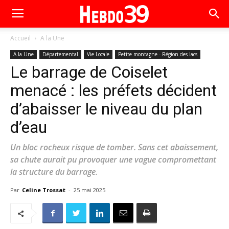
Accueil
A la Une
A la Une
Départemental
Vie Locale
Petite montagne - Région des lacs
Le barrage de Coiselet
menacé : les préfets décident
d’abaisser le niveau du plan
d’eau
Un bloc rocheux risque de tomber. Sans cet abaissement,
sa chute aurait pu provoquer une vague compromettant
la structure du barrage.
Par
Celine Trossat
-
25 mai 2025