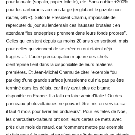
pour la ouate (sopalin, papier toilette), etc. Sans oublier +300%
pour les carburants au sens large (englobant le gazole non
routier, GNR). Selon le Président Charnu, impossible de
répercuter du jour au lendemain ces hausses brutales : en
attendant “les entreprises prennent dans leurs fonds propres”.
Celles qui existent depuis au moins 20 ans s’en sortiront, mais
pour celles qui viennent de se créer ou qui étaient déjà
fragiles…”. L’autre préoccupation majeure des chefs
d’entreprise tient dans la disponibilité de leurs matières
premières. Et Jean-Michel Charnu de citer l’exemple “du
parking d’une grande surface jurassienne qui n’a pas pu être
terminé dans les délais, car il n’y avait plus de bitume
disponible en France. Il a fallu en faire venir d’Italie ! Ou des
panneaux photovoltaïques ne pouvant être mis en service car
il faut 4 mois pour livrer les onduleurs”. Pour les fêtes de Noël,
les charcutiers-traiteurs ont sorti leurs cartes de mets avec
près d’un mois de retard, car “comment mettre par exemple
du foie gras à la carte, si on n’est pas sûr de pouvoir en obtenir