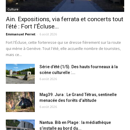
Culture
Ain. Expositions, via ferrata et concerts tout
l’été : Fort l’Écluse...
Emmanuel Perret
-
6 août 2026
Fort l'Écluse, cette forteresse qui se dresse fièrement sur la route
qui mène à Genève. Tout l'été, elle accueille nombre de touristes,
mais ce...
Série d’été (1/5). Des hauts fourneaux à la
scène culturelle :...
6 août 2026
Mag39. Jura : Le Grand Tétras, sentinelle
menacée des forêts d’altitude
6 août 2026
Nantua. Bib en Plage : la médiathèque
s’installe au bord du...