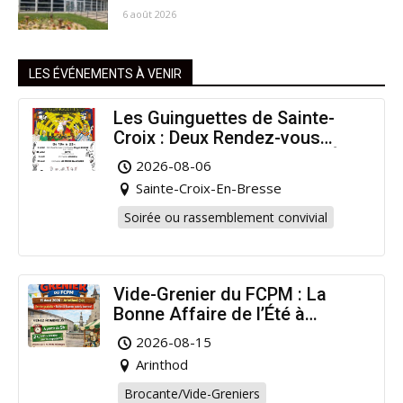
6 août 2026
LES ÉVÉNEMENTS À VENIR
Les Guinguettes de Sainte-
Croix : Deux Rendez-vous
Dansants pour Prolonger l’Été
2026-08-06
!
Sainte-Croix-En-Bresse
Soirée ou rassemblement convivial
Vide-Grenier du FCPM : La
Bonne Affaire de l’Été à
Arinthod !
2026-08-15
Arinthod
Brocante/Vide-Greniers