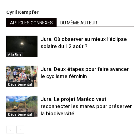
Cyril Kempfer
ARTICLES CONNEXES
DU MÊME AUTEUR
Jura. Où observer au mieux l’éclipse
solaire du 12 août ?
A la Une
Jura. Deux étapes pour faire avancer
le cyclisme féminin
Départemental
Jura. Le projet Maréco veut
reconnecter les mares pour préserver
la biodiversité
Départemental