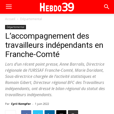
Accueil
Départemental
Départemental
L’accompagnement des
travailleurs indépendants en
Franche-Comté
Lors d’un récent point presse, Anne Barralis, Directrice
régionale de l’URSSAF Franche-Comté, Marie Doridant,
Sous-directrice chargée de l’activité statistiques et
Romain Gibert, Directeur régional BFC des Travailleurs
indépendants, ont dressé le bilan régional du statut des
travailleurs indépendants.
Par
Cyril Kempfer
-
1 juin 2022