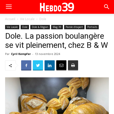
Accueil
Vie Locale
Dole
Vie Locale
Dole
Dole & Région
Mag 39
Parole d'expert
Portraits
Dole. La passion boulangère
se vit pleinement, chez B & W
Par
Cyril Kempfer
-
13 novembre 2024