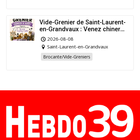
Vide-Grenier de Saint-Laurent-
en-Grandvaux : Venez chiner
pour la bonne cause !
2026-08-08
Saint-Laurent-en-Grandvaux
Brocante/Vide-Greniers