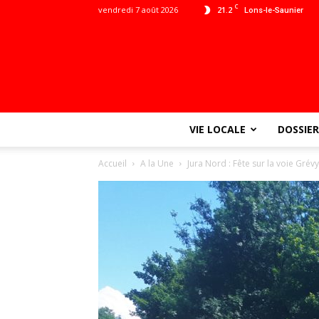
C
vendredi 7 août 2026
21.2
Lons-le-Saunier
VIE LOCALE
DOSSIER
Accueil
A la Une
Jura Nord : Fête sur la voie Grévy