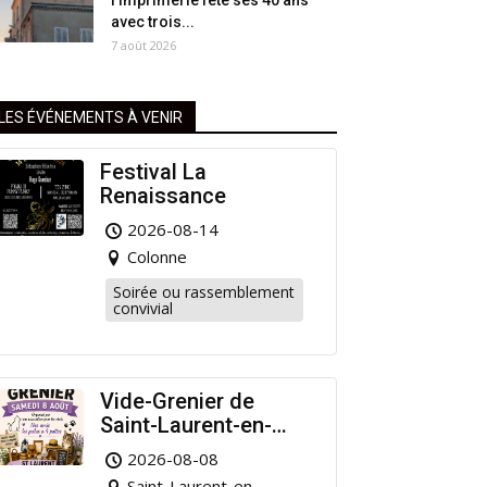
l’Imprimerie fête ses 40 ans
avec trois...
7 août 2026
LES ÉVÉNEMENTS À VENIR
Festival La
Renaissance
2026-08-14
Colonne
Soirée ou rassemblement
convivial
Vide-Grenier de
Saint-Laurent-en-
Grandvaux : Venez
2026-08-08
chiner pour la bonne
Saint-Laurent-en-