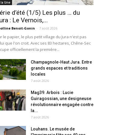
 la Une
érie d’été (1/5) Les plus … du
ura : Le Vernois,...
olline Benoit-Gonin
-
7 août 2026
r le papier, le plus petit village du Jura n'est pas
lui que l'on croit. Avec ses 83 hectares, Chêne-Sec
cupe officiellement la première...
Champagnole-Haut Jura. Entre
grands espaces et traditions
locales
7 août 2026
Mag39. Arbois : Lucie
Guiragossian, une designeuse
révolutionnaire engagée contre
la...
7 août 2026
Louhans. Le musée de