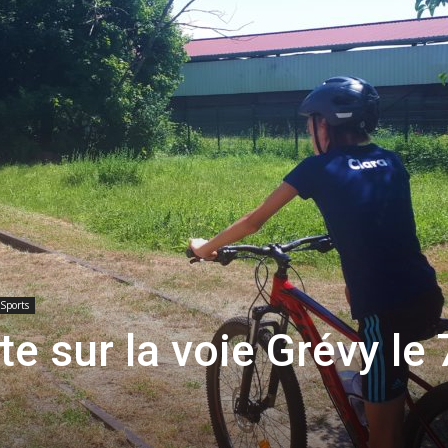
toute
l'info
locale
Sports
te sur la voie Grévy le 
–