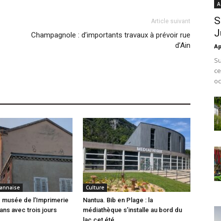
A
S
Article suivant
J
Champagnole : d’importants travaux à prévoir rue
d’Ain
Ap
Su
ce
oc
annaise
Culture
 musée de l’Imprimerie
Nantua. Bib en Plage : la
ans avec trois jours
médiathèque s’installe au bord du
lac cet été