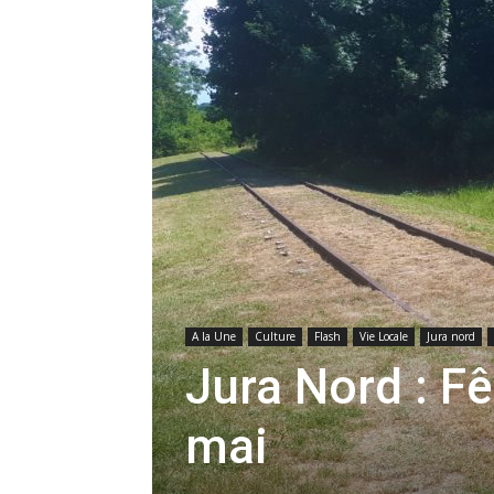
A la Une
Culture
Flash
Vie Locale
Jura nord
Jura Nord : Fê
mai