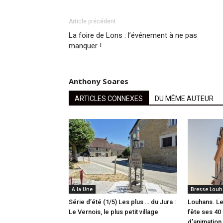
Article précédent
La foire de Lons : l’événement à ne pas
manquer !
Anthony Soares
ARTICLES CONNEXES
DU MÊME AUTEUR
A la Une
Bresse Louh
Série d’été (1/5) Les plus … du Jura :
Louhans. Le
Le Vernois, le plus petit village
fête ses 40 
d’animation