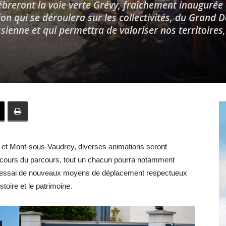
lébreront la voie verte Grévy, fraîchement inaugurée
 qui se déroulera sur les collectivités, du Grand D
sienne et qui permettra de valoriser nos territoires,
Hebdo39
le et Mont-sous-Vaudrey, diverses animations seront
cours du parcours, tout un chacun pourra notamment
 à l’essai de nouveaux moyens de déplacement respectueux
stoire et le patrimoine.