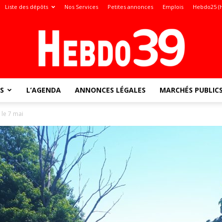
Liste des dépôts
Nos Services
Petites annonces
Emplois
Hebdo25 (
S
L’AGENDA
ANNONCES LÉGALES
MARCHÉS PUBLIC
Jura
 le 7 mai
: