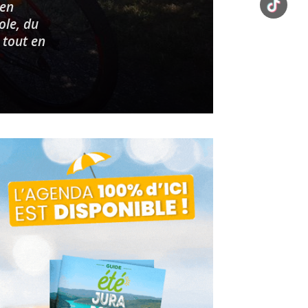
 en
ole, du
 tout en