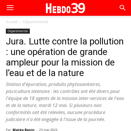
Accueil
Départemental
Départemental
Jura. Lutte contre la pollution
: une opération de grande
ampleur pour la mission de
l’eau et de la nature
Station d'épuration, produits phytosanitaires,
pisciculture intensive : les contrôles ont été divers pour
l'équipe de 18 agents de la mission inter-services de l'eau
et de la nature, mardi 12 mai. Si plusieurs non
conformités ont été relevées, aucune procédure
judiciaire n'a été engagée à l'issue de la journée.
Par
Matéo Bonin
-
25 mai 2026