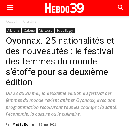
Accueil
A la Une
A la Une
Culture
Vie Locale
Haut-Bugey
Oyonnax. 25 nationalités et
des nouveautés : le festival
des femmes du monde
s’étoffe pour sa deuxième
édition
Du 28 au 30 mai, la deuxième édition du festival des
femmes du monde revient animer Oyonnax, avec une
programmation recouvrant tous les champs : la santé,
l'économie, la culture ou le culinaire.
Par
Matéo Bonin
-
25 mai 2026