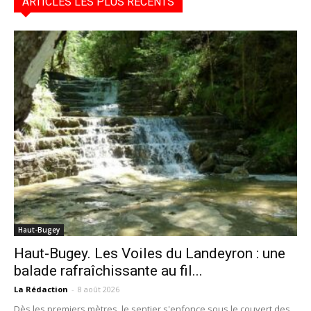
ARTICLES LES PLUS RÉCENTS
Haut-Bugey
Haut-Bugey. Les Voiles du Landeyron : une
balade rafraîchissante au fil...
La Rédaction
-
8 août 2026
Dès les premiers mètres, le sentier s'enfonce sous le couvert des