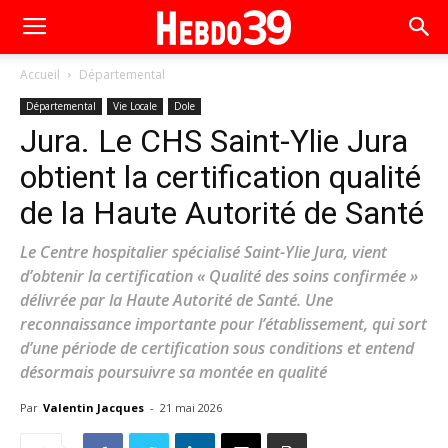
Accueil
Départemental
Départemental
Vie Locale
Dole
Jura. Le CHS Saint-Ylie Jura
obtient la certification qualité
de la Haute Autorité de Santé
Le Centre hospitalier spécialisé Saint-Ylie Jura, vient
d’obtenir la certification « Qualité des soins confirmée »
délivrée par la Haute Autorité de Santé. Une
reconnaissance importante pour l’établissement, qui sort
d’une période de certification sous conditions et entend
désormais poursuivre sa montée en qualité
Par
Valentin Jacques
-
21 mai 2026