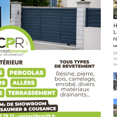
H
H
L
r
La
Dè
co
La