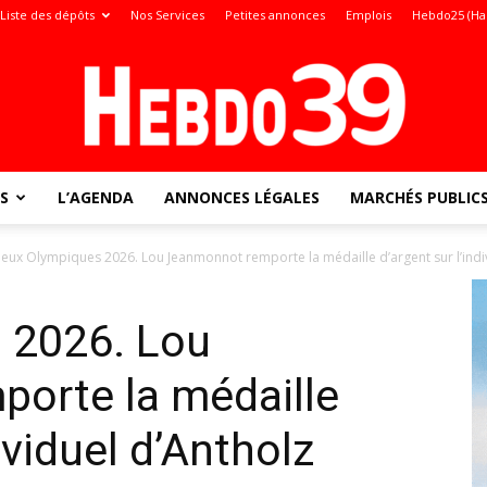
Liste des dépôts
Nos Services
Petites annonces
Emplois
Hebdo25 (Ha
S
L’AGENDA
ANNONCES LÉGALES
MARCHÉS PUBLIC
Jura
Jeux Olympiques 2026. Lou Jeanmonnot remporte la médaille d’argent sur l’indi
 2026. Lou
:
orte la médaille
ividuel d’Antholz