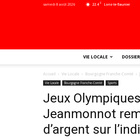
C
samedi 8 août 2026
22.4
Lons-le-Saunier
VIE LOCALE
DOSSIER
Accueil
Vie Locale
Bourgogne Franche-Comté
Vie Locale
Bourgogne Franche-Comté
Sports
Jeux Olympiques
Jeanmonnot remp
d’argent sur l’ind