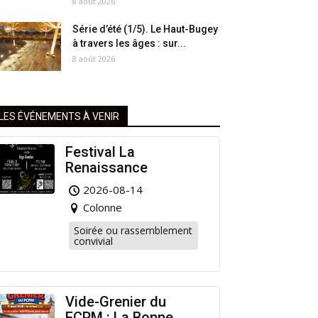
8 août 2026
Série d’été (1/5). Le Haut-Bugey
à travers les âges : sur...
8 août 2026
LES ÉVÉNEMENTS À VENIR
Festival La
Renaissance
2026-08-14
Colonne
Soirée ou rassemblement
convivial
Vide-Grenier du
FCPM : La Bonne