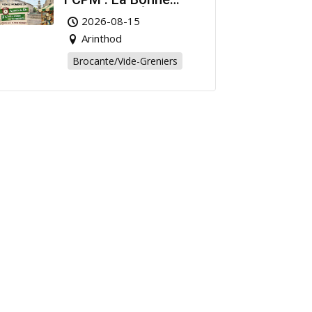
Affaire de l’Été à
2026-08-15
Arinthod !
Arinthod
Brocante/Vide-Greniers