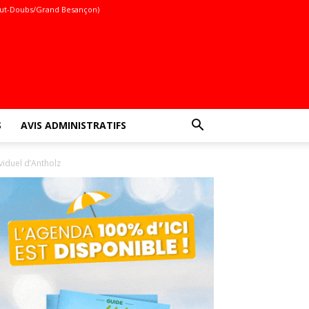
ut-Doubs/Grand Besançon)
S
AVIS ADMINISTRATIFS
viduel d’Antholz