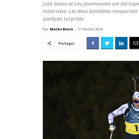
Julia Simon et Lou Jeanmonnot ont été impéri
Anterselva. Les deux biathlètes remportent 
quelques surprises.
Par
Matéo Bonin
-
11 février 2026
Partager