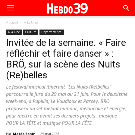
Accueil
A la Une
A la Une
Culture
Départemental
Invitée de la semaine. « Faire
réfléchir et faire danser » :
BRÖ, sur la scène des Nuits
(Re)belles
Le festival musical itinérant "Les Nuits (Re)belles"
parcourra le Jura du 29 mai au 21 juin. Pour le deuxième
week-end, à Pupillin, Le Vaudioux et Parcey, BRÖ
proposera un set mêlant humour, mélancolie et énergie,
pour mettre en avant ses derniers projets : musique
POUR LA TÊTE et musique POUR LA FÊTE.
Par
Matéo Bonin
-
25 mai 2026