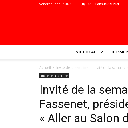
C
vendredi 7 août 2026
27
Lons-le-Saunier
VIE LOCALE
DOSSIER
Accueil
Invité de la semaine
Invité de la semaine.
Invité de la semaine
Invité de la sem
Fassenet, présid
« Aller au Salon d