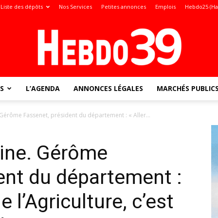
Liste des dépôts
Nos Services
Petites annonces
Emplois
Hebdo25 (Ha
S
L’AGENDA
ANNONCES LÉGALES
MARCHÉS PUBLIC
Jura
 Gérôme Fassenet, président du département : « Aller...
aine. Gérôme
:
ent du département :
e l’Agriculture, c’est