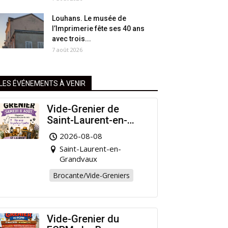
Louhans. Le musée de
l’Imprimerie fête ses 40 ans
avec trois...
7 août 2026
LES ÉVÉNEMENTS À VENIR
Vide-Grenier de
Saint-Laurent-en-
Grandvaux : Venez
2026-08-08
chiner pour la bonne
Saint-Laurent-en-
cause !
Grandvaux
Brocante/Vide-Greniers
Vide-Grenier du