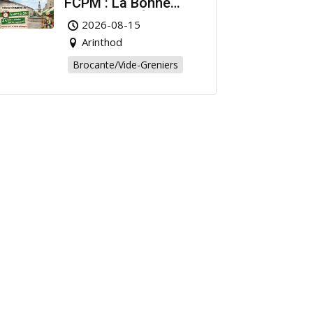
FCPM : La Bonne
Affaire de l’Été à
2026-08-15
Arinthod !
Arinthod
Brocante/Vide-Greniers