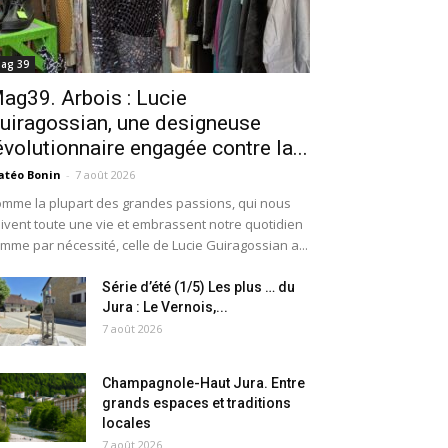
ag 39
ag39. Arbois : Lucie
uiragossian, une designeuse
évolutionnaire engagée contre la...
téo Bonin
-
7 août 2026
mme la plupart des grandes passions, qui nous
ivent toute une vie et embrassent notre quotidien
mme par nécessité, celle de Lucie Guiragossian a...
Série d’été (1/5) Les plus … du
Jura : Le Vernois,...
7 août 2026
Champagnole-Haut Jura. Entre
grands espaces et traditions
locales
7 août 2026