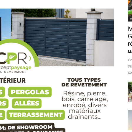
M
M
G
r
Ma
Co
su
co