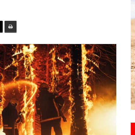
toute
l'info
locale
–