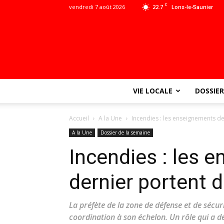
C
vendredi 7 août 2026
22.7
Lons-le-Saunier
VIE LOCALE
DOSSIER
Accueil
A la Une
Incendies : les enseignements de 
A la Une
Dossier de la semaine
Incendies : les 
dernier portent d
La préfète de la zone de défense et de sécuri
coordination à son échelon. Un rôle qui a d