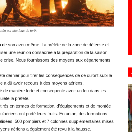
Hebdo39
actés par des feux de forêt.
nu de son aveu même. La préfète de la zone de défense et
niser une réunion consacrée à la préparation de la saison
as de crise. Nous fournissons des moyens aux départements
l’été dernier pour tirer les conséquences de ce qu’ont subi le
one a dû avoir recours à des moyens aériens.
é de manière forte et conséquente avec un feu dans les
iète la préfète.
s tirés en termes de formation, d’équipements et de montée
’aériens ont porté leurs fruits. En un an, des formations
éalisées. 500 pompiers et 7 colonnes supplémentaires mises
oyens aériens a également été revu à la hausse.