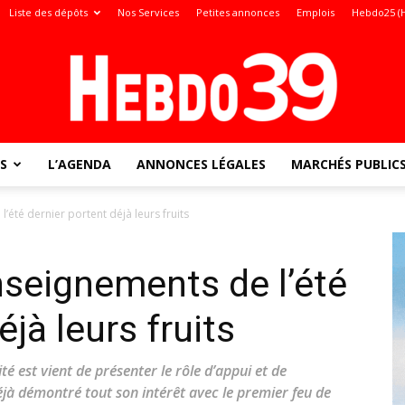
Liste des dépôts
Nos Services
Petites annonces
Emplois
Hebdo25 (
S
L’AGENDA
ANNONCES LÉGALES
MARCHÉS PUBLIC
Jura
l’été dernier portent déjà leurs fruits
enseignements de l’été
:
éjà leurs fruits
té est vient de présenter le rôle d’appui et de
éjà démontré tout son intérêt avec le premier feu de