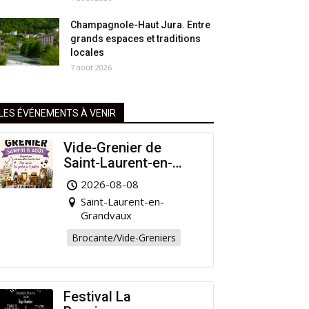
Champagnole-Haut Jura. Entre
grands espaces et traditions
locales
7 août 2026
LES ÉVÉNEMENTS À VENIR
Vide-Grenier de
Saint-Laurent-en-
Grandvaux : Venez
2026-08-08
chiner pour la bonne
Saint-Laurent-en-
cause !
Grandvaux
Brocante/Vide-Greniers
Festival La