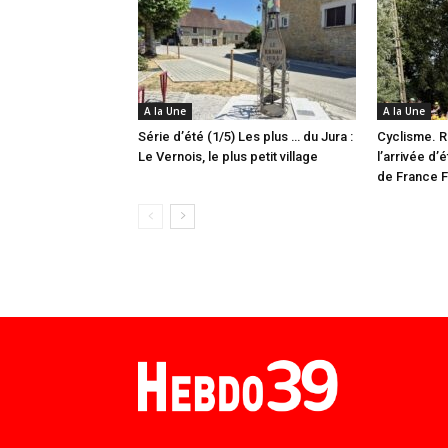
A la Une
A la Une
Série d’été (1/5) Les plus … du Jura :
Cyclisme. R
Le Vernois, le plus petit village
l’arrivée d’
de France 