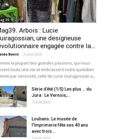
ag 39
ag39. Arbois : Lucie
uiragossian, une designeuse
évolutionnaire engagée contre la...
téo Bonin
-
7 août 2026
mme la plupart des grandes passions, qui nous
ivent toute une vie et embrassent notre quotidien
mme par nécessité, celle de Lucie Guiragossian a...
Série d’été (1/5) Les plus … du
Jura : Le Vernois,...
7 août 2026
Louhans. Le musée de
l’Imprimerie fête ses 40 ans
avec trois...
7 août 2026