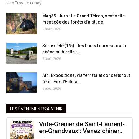
Geoffroy de Fenoyl....
Mag39. Jura : Le Grand Tétras, sentinelle
menacée des forêts d’altitude
6 août 2026
Série d’été (1/5). Des hauts fourneaux à la
scène culturelle :...
6 août 2026
Ain. Expositions, via ferrata et concerts tout
l’été : Fort l’Écluse...
6 août 2026
LES ÉVÉNEMENTS À VENIR
Vide-Grenier de Saint-Laurent-
en-Grandvaux : Venez chiner
pour la bonne cause !