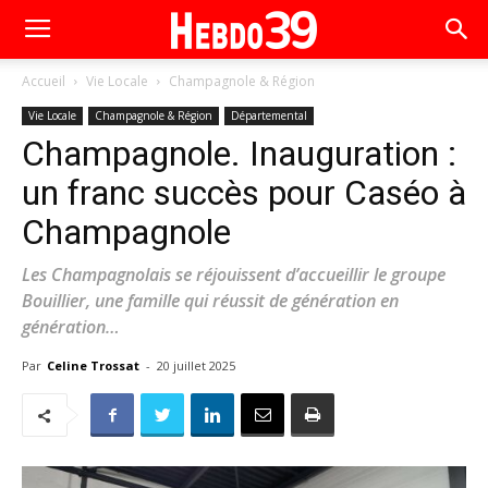
Accueil
Vie Locale
Champagnole & Région
Vie Locale
Champagnole & Région
Départemental
Champagnole. Inauguration :
un franc succès pour Caséo à
Champagnole
Les Champagnolais se réjouissent d’accueillir le groupe
Bouillier, une famille qui réussit de génération en
génération…
Par
Celine Trossat
-
20 juillet 2025