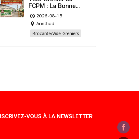
FCPM : La Bonne
Affaire de l’Été à
2026-08-15
Arinthod !
Arinthod
Brocante/Vide-Greniers