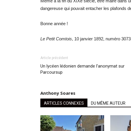
Même à la fin du XIXe siècle, être maire dans un
dangereuse qui pouvait entacher les plafonds d
Bonne année !
Le Petit Comtois
, 10 janvier 1892, numéro 3073
Article précédent
Un lycéen lédonien demande l’anonymat sur
Parcoursup
Anthony Soares
ARTICLES CONNEXES
DU MÊME AUTEUR