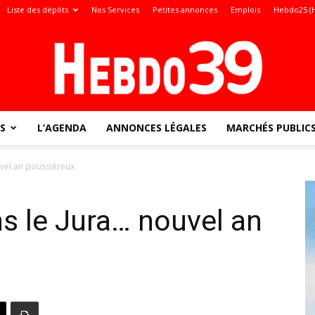
Liste des dépôts
Nos Services
Petites annonces
Emplois
Hebdo25 (
S
L’AGENDA
ANNONCES LÉGALES
MARCHÉS PUBLIC
Jura
uvel an poussiéreux
ns le Jura… nouvel an
: