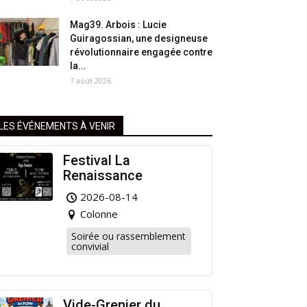
Mag39. Arbois : Lucie
Guiragossian, une designeuse
révolutionnaire engagée contre
la...
7 août 2026
LES ÉVÉNEMENTS À VENIR
Festival La
Renaissance
2026-08-14
Colonne
Soirée ou rassemblement
convivial
Vide-Grenier du