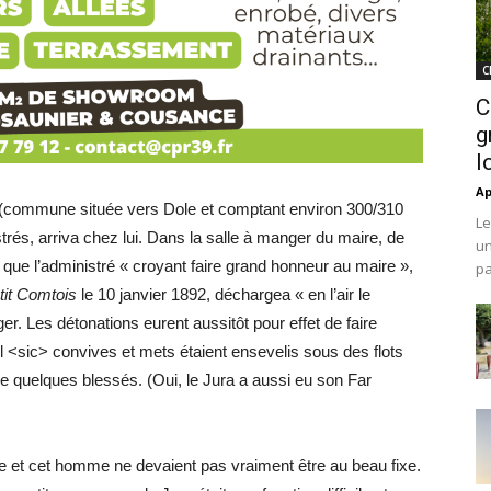
C
C
g
l
Ap
r (commune située vers Dole et comptant environ 300/310
Le
strés, arriva chez lui. Dans la salle à manger du maire, de
un
 que l’administré « croyant faire grand honneur au maire »,
pa
tit Comtois
le 10 janvier 1892, déchargea « en l’air le
ger. Les détonations eurent aussitôt pour effet de faire
œil <sic> convives et mets étaient ensevelis sous des flots
e quelques blessés. (Oui, le Jura a aussi eu son Far
re et cet homme ne devaient pas vraiment être au beau fixe.