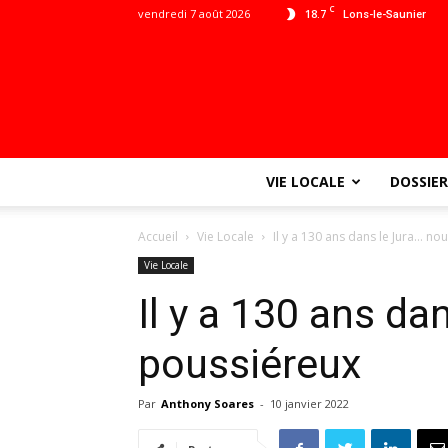
C
vendredi 7 août 2026
18.7
Lons-le-Saunier
VIE LOCALE
DOSSIER
Accueil
Vie Locale
Il y a 130 ans dans le Jura… no
Vie Locale
Il y a 130 ans da
poussiéreux
Par
Anthony Soares
-
10 janvier 2022