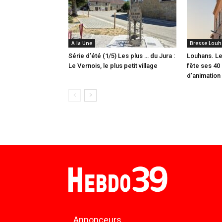
A la Une
Bresse Louh
Série d’été (1/5) Les plus … du Jura :
Louhans. Le
Le Vernois, le plus petit village
fête ses 40 
d’animation