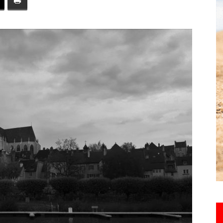
toute
l'info
locale
–