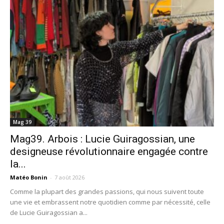
Mag 39
Mag39. Arbois : Lucie Guiragossian, une
designeuse révolutionnaire engagée contre
la...
Matéo Bonin
-
7 août 2026
Comme la plupart des grandes passions, qui nous suivent toute
une vie et embrassent notre quotidien comme par nécessité, celle
de Lucie Guiragossian a...