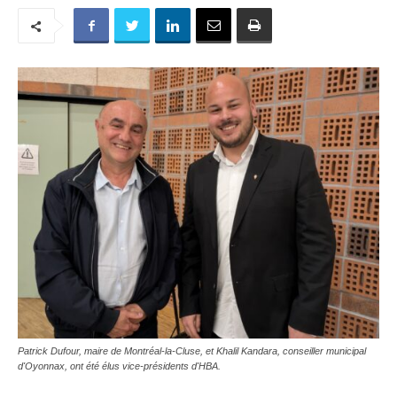
Patrick Dufour, maire de Montréal-la-Cluse, et Khalil Kandara, conseiller municipal
d'Oyonnax, ont été élus vice-présidents d'HBA.