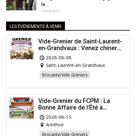
la...
7 août 2026
LES ÉVÉNEMENTS À VENIR
Vide-Grenier de Saint-Laurent-
en-Grandvaux : Venez chiner
pour la bonne cause !
2026-08-08
Saint-Laurent-en-Grandvaux
Brocante/Vide-Greniers
Vide-Grenier du FCPM : La
Bonne Affaire de l’Été à
Arinthod !
2026-08-15
Arinthod
Brocante/Vide-Greniers