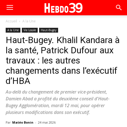
Accueil
A la Une
A la Une
Vie Locale
Haut-Bugey
Haut-Bugey. Khalil Kandara à
la santé, Patrick Dufour aux
travaux : les autres
changements dans l’exécutif
d’HBA
Au-delà du changement de premier vice-président,
Damien Abad a profité du deuxième conseil d'Haut-
Bugey Agglomération, mardi 12 mai, pour opérer
plusieurs modifications dans son exécutif.
Par
Matéo Bonin
-
24 mai 2026