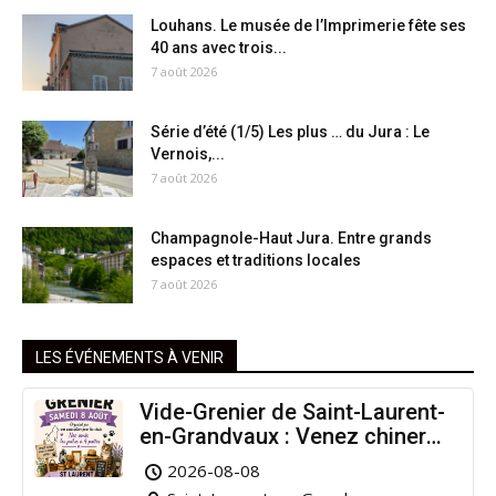
Louhans. Le musée de l’Imprimerie fête ses
40 ans avec trois...
7 août 2026
Série d’été (1/5) Les plus … du Jura : Le
Vernois,...
7 août 2026
Champagnole-Haut Jura. Entre grands
espaces et traditions locales
7 août 2026
LES ÉVÉNEMENTS À VENIR
Vide-Grenier de Saint-Laurent-
en-Grandvaux : Venez chiner
pour la bonne cause !
2026-08-08