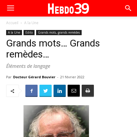
Accueil
A la Une
A la Une
Edito
Grands mots, grands remèdes
Grands mots… Grands
remèdes…
Éléments de langage
Par
Docteur Gérard Bouvier
-
21 février 2022