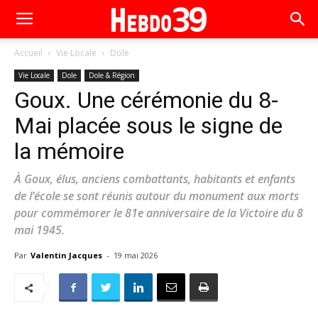
Accueil
Vie Locale
Dole
Vie Locale
Dole
Dole & Région
Goux. Une cérémonie du 8-
Mai placée sous le signe de
la mémoire
À Goux, élus, anciens combattants, habitants et enfants
de l’école se sont réunis autour du monument aux morts
pour commémorer le 81e anniversaire de la Victoire du 8
mai 1945.
Par
Valentin Jacques
-
19 mai 2026