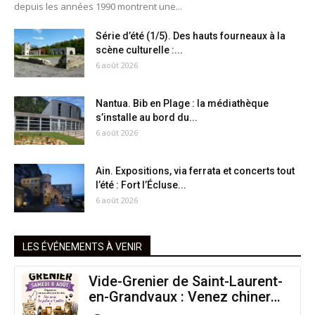
depuis les années 1990 montrent une...
Série d’été (1/5). Des hauts fourneaux à la
scène culturelle :...
6 août 2026
Nantua. Bib en Plage : la médiathèque
s’installe au bord du...
6 août 2026
Ain. Expositions, via ferrata et concerts tout
l’été : Fort l’Écluse...
6 août 2026
LES ÉVÉNEMENTS À VENIR
Vide-Grenier de Saint-Laurent-
en-Grandvaux : Venez chiner
pour la bonne cause !