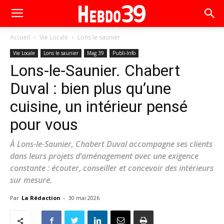
Accueil
Vie Locale
Lons le saunier
Vie Locale
Lons le saunier
Mag 39
Publi-Info
Lons-le-Saunier. Chabert
Duval : bien plus qu’une
cuisine, un intérieur pensé
pour vous
À Lons-le-Saunier, Chabert Duval accompagne ses clients
dans leurs projets d’aménagement avec une exigence
constante : écouter, conseiller et concevoir des intérieurs
sur mesure.
Par
La Rédaction
-
30 mai 2026