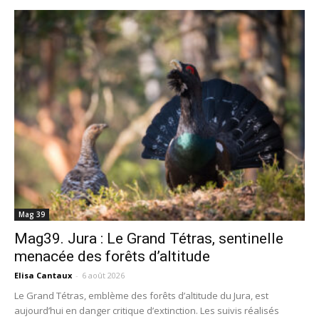
Mag 39
Mag39. Jura : Le Grand Tétras, sentinelle
menacée des forêts d’altitude
Elisa Cantaux
-
6 août 2026
Le Grand Tétras, emblème des forêts d’altitude du Jura, est
aujourd’hui en danger critique d’extinction. Les suivis réalisés