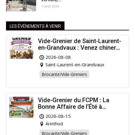
7 août 2026
LES ÉVÉNEMENTS À VENIR
Vide-Grenier de Saint-Laurent-
en-Grandvaux : Venez chiner
pour la bonne cause !
2026-08-08
Saint-Laurent-en-Grandvaux
Brocante/Vide-Greniers
Vide-Grenier du FCPM : La
Bonne Affaire de l’Été à
Arinthod !
2026-08-15
Arinthod
Brocante/Vide-Greniers