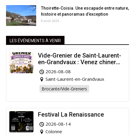
Thoirette-Coisia. Une escapade entre nature,
histoire et panoramas d’exception
8 août 2026
LES ÉVÉNEMENTS À VENIR
Vide-Grenier de Saint-Laurent-
en-Grandvaux : Venez chiner
pour la bonne cause !
2026-08-08
Saint-Laurent-en-Grandvaux
Brocante/Vide-Greniers
Festival La Renaissance
2026-08-14
Colonne