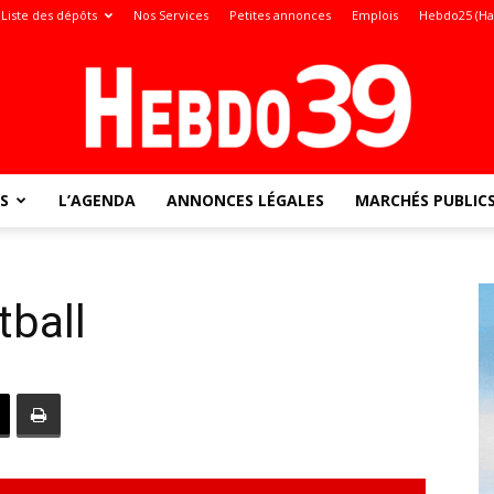
Liste des dépôts
Nos Services
Petites annonces
Emplois
Hebdo25 (Ha
S
L’AGENDA
ANNONCES LÉGALES
MARCHÉS PUBLIC
Jura
tball
: