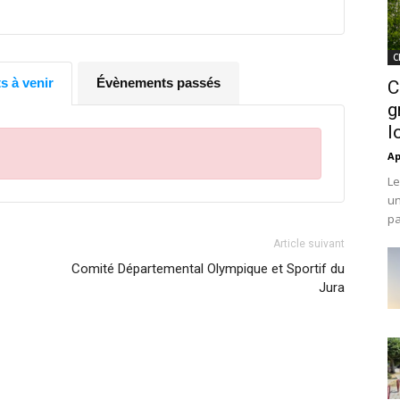
C
 à venir
Évènements passés
C
g
l
Ap
Le
un
pa
Article suivant
Comité Départemental Olympique et Sportif du
Jura