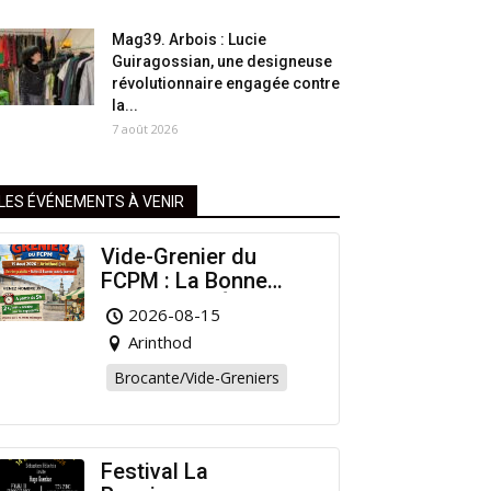
Mag39. Arbois : Lucie
Guiragossian, une designeuse
révolutionnaire engagée contre
la...
7 août 2026
LES ÉVÉNEMENTS À VENIR
Vide-Grenier du
FCPM : La Bonne
Affaire de l’Été à
2026-08-15
Arinthod !
Arinthod
Brocante/Vide-Greniers
Festival La