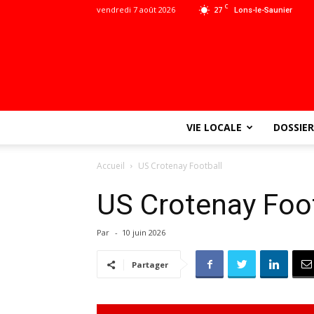
C
vendredi 7 août 2026
27
Lons-le-Saunier
VIE LOCALE
DOSSIER
Accueil
US Crotenay Football
US Crotenay Foo
Par
-
10 juin 2026
Partager