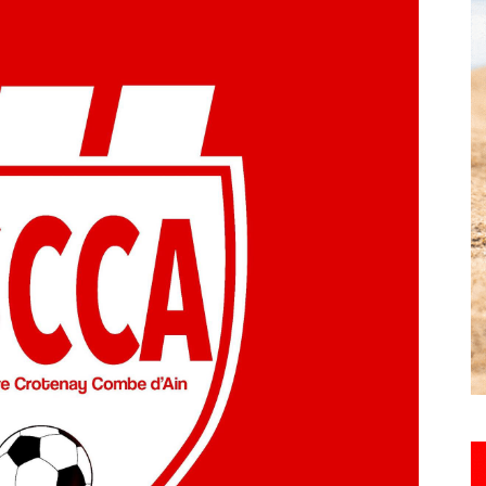
toute
l'info
locale
–