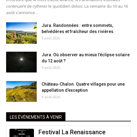
continuent de rythmer le quotidien dolois. La semaine du 10 au 16
août s’annonce...
Jura. Randonnées : entre sommets,
belvédères et fraîcheur des rivières
9 août 2026
Jura. Où observer au mieux l’éclipse solaire
du 12 août ?
9 août 2026
Château-Chalon. Quatre villages pour une
appellation d’exception
9 août 2026
LES ÉVÉNEMENTS À VENIR
Festival La Renaissance