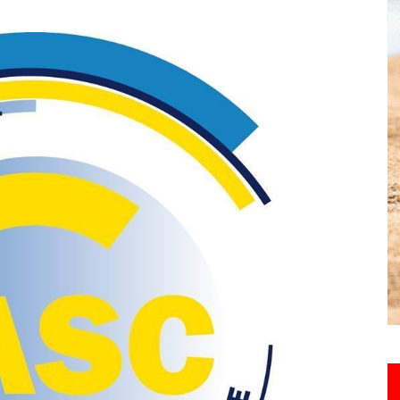
toute
l'info
locale
–