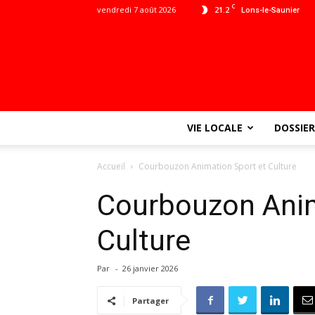
C
vendredi 7 août 2026
21.2
Lons-le-Saunier
VIE LOCALE
DOSSIER
Accueil
Courbouzon Animation Sport et Culture
Courbouzon Anim
Culture
Par
-
26 janvier 2026
Partager