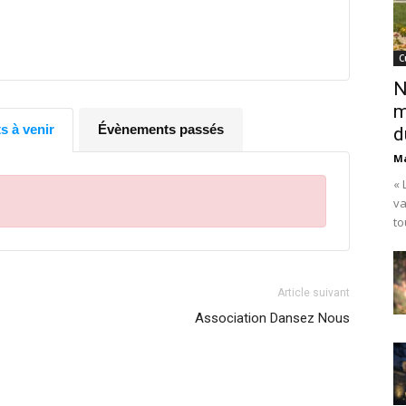
C
N
m
 à venir
Évènements passés
d
Ma
« 
va
to
Article suivant
Association Dansez Nous