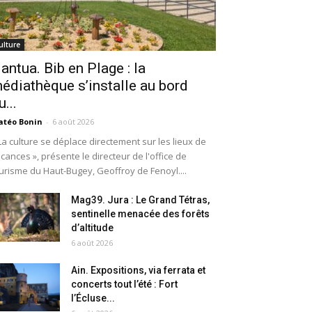
ulture
antua. Bib en Plage : la
édiathèque s’installe au bord
u...
téo Bonin
-
6 août 2026
La culture se déplace directement sur les lieux de
cances », présente le directeur de l'office de
urisme du Haut-Bugey, Geoffroy de Fenoyl....
Mag39. Jura : Le Grand Tétras,
sentinelle menacée des forêts
d’altitude
6 août 2026
Ain. Expositions, via ferrata et
concerts tout l’été : Fort
l’Écluse...