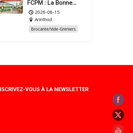
FCPM : La Bonne
Affaire de l’Été à
2026-08-15
Arinthod !
Arinthod
Brocante/Vide-Greniers