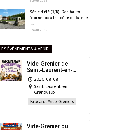
6 août 2026
Série d’été (1/5). Des hauts
fourneaux à la scène culturelle
:...
6 août 2026
LES ÉVÉNEMENTS À VENIR
Vide-Grenier de
Saint-Laurent-en-
Grandvaux : Venez
2026-08-08
chiner pour la bonne
Saint-Laurent-en-
cause !
Grandvaux
Brocante/Vide-Greniers
Vide-Grenier du