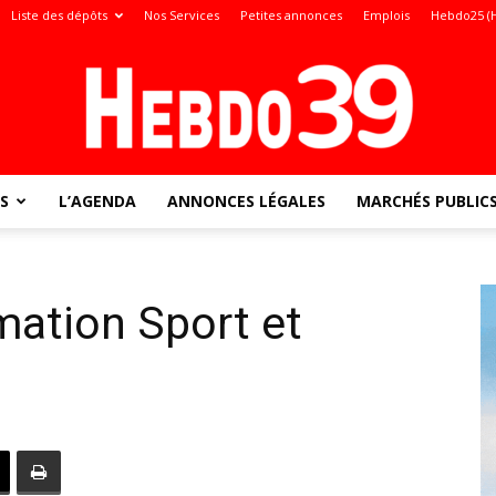
Liste des dépôts
Nos Services
Petites annonces
Emplois
Hebdo25 (
S
L’AGENDA
ANNONCES LÉGALES
MARCHÉS PUBLIC
Jura
ation Sport et
: