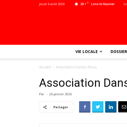
C
jeudi 6 août 2026
28.1
Li
Lons-le-Saunier
VIE LOCALE
DOSSIER
Accueil
Association Dansez Nous
Association Dan
Par
-
26 janvier 2026
Partager