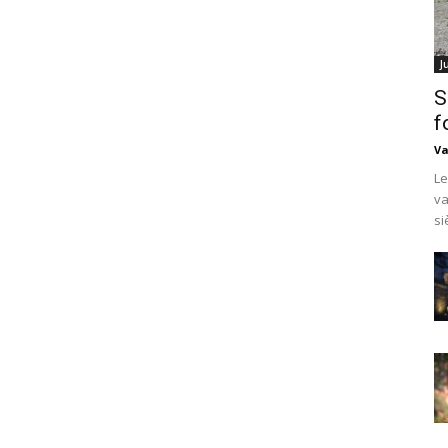
J
S
f
Va
Le
va
si