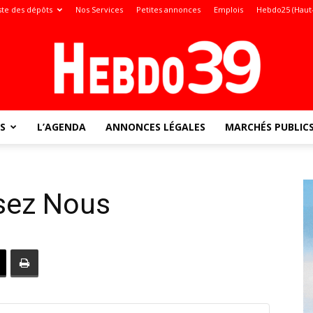
ste des dépôts
Nos Services
Petites annonces
Emplois
Hebdo25 (Haut
S
L’AGENDA
ANNONCES LÉGALES
MARCHÉS PUBLIC
Jura
sez Nous
: