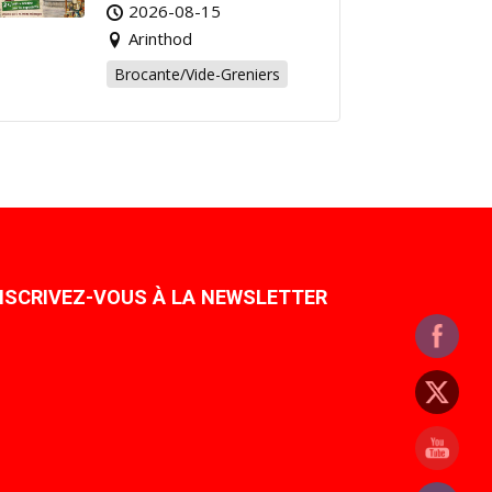
Affaire de l’Été à
2026-08-15
Arinthod !
Arinthod
Brocante/Vide-Greniers