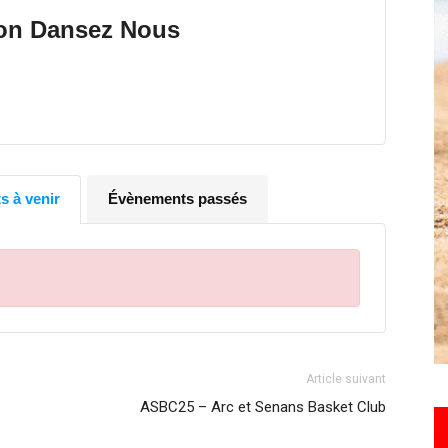
toute
ion Dansez Nous
l'info
 à venir
Évènements passés
locale
Article suivant
ASBC25 – Arc et Senans Basket Club
–