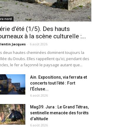
ura nord
érie d’été (1/5). Des hauts
ourneaux à la scène culturelle :...
lentin Jacques
-
6 août 2026
s deux hautes cheminées dominent toujours la
llée du Doubs. Elles rappellent qu'ici, pendant des
ècles, le fer a façonné le paysage autant que...
Ain. Expositions, via ferrata et
concerts tout l’été : Fort
l’Écluse...
6 août 2026
Mag39. Jura : Le Grand Tétras,
sentinelle menacée des forêts
d’altitude
6 août 2026