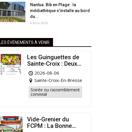
Nantua. Bib en Plage : la
médiathèque s’installe au bord
du...
6 août 2026
LES ÉVÉNEMENTS À VENIR
Les Guinguettes de
Sainte-Croix : Deux
Rendez-vous
2026-08-06
Dansants pour
Sainte-Croix-En-Bresse
Prolonger l’Été !
Soirée ou rassemblement
convivial
Vide-Grenier du
FCPM : La Bonne