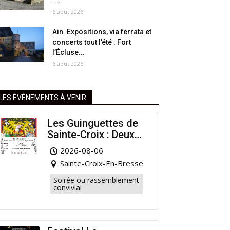
:...
6 août 2026
Ain. Expositions, via ferrata et
concerts tout l’été : Fort
l’Écluse...
6 août 2026
LES ÉVÉNEMENTS À VENIR
Les Guinguettes de
Sainte-Croix : Deux
Rendez-vous
2026-08-06
Dansants pour
Sainte-Croix-En-Bresse
Prolonger l’Été !
Soirée ou rassemblement
convivial