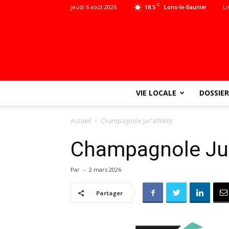
C
jeudi 6 août 2026
18.5
Li
Lons-le-Saunier
VIE LOCALE
DOSSIER
Accueil
Champagnole Jur'athletic
Champagnole Jur
Par
-
2 mars 2026
Partager