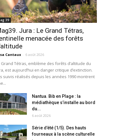
ag 39
ag39. Jura : Le Grand Tétras,
entinelle menacée des forêts
’altitude
isa Cantaux
-
6 août 2026
 Grand Tétras, emblème des forêts d’altitude du
ra, est aujourd’hui en danger critique d’extinction.
s suivis réalisés depuis les années 1990 montrent
e...
Nantua. Bib en Plage : la
médiathèque s’installe au bord
du...
6 août 2026
Série d’été (1/5). Des hauts
fourneaux à la scène culturelle