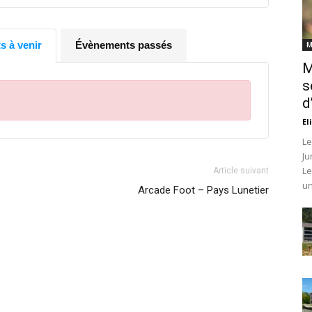
 à venir
Évènements passés
M
M
s
d
El
Le
Ju
Le
Article suivant
un
Arcade Foot – Pays Lunetier