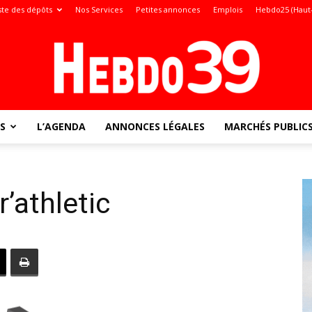
ste des dépôts
Nos Services
Petites annonces
Emplois
Hebdo25 (Haut
S
L’AGENDA
ANNONCES LÉGALES
MARCHÉS PUBLIC
Jura
’athletic
: