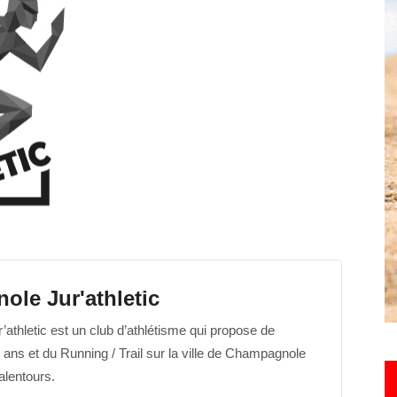
toute
l'info
locale
le Jur'athletic
thletic est un club d’athlétisme qui propose de
6 ans et du Running / Trail sur la ville de Champagnole
–
alentours.