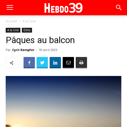
Accueil
A la Une
A la Une
Edito
Pâques au balcon
Par
Cyril Kempfer
-
10 avril 2023