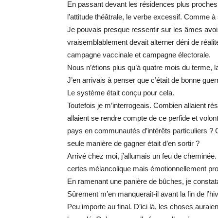
En passant devant les résidences plus proches, p
l’attitude théâtrale, le verbe excessif. Comme à
Je pouvais presque ressentir sur les âmes avois
vraisemblablement devait alterner déni de réalité
campagne vaccinale et campagne électorale.
Nous n’étions plus qu’à quatre mois du terme, la t
J’en arrivais à penser que c’était de bonne guerre 
Le système était conçu pour cela.
Toutefois je m’interrogeais. Combien allaient r
allaient se rendre compte de ce perfide et volo
pays en communautés d’intérêts particuliers ? C
seule manière de gagner était d’en sortir ?
Arrivé chez moi, j’allumais un feu de cheminée. 
certes mélancolique mais émotionnellement prod
En ramenant une panière de bûches, je constatai
Sûrement m’en manquerait-il avant la fin de l’hiv
Peu importe au final. D’ici là, les choses aur