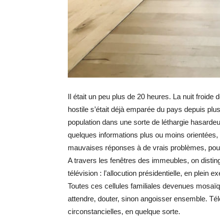
Il était un peu plus de 20 heures. La nuit froid
hostile s’était déjà emparée du pays depuis plu
population dans une sorte de léthargie hasarde
quelques informations plus ou moins orientées, qu
mauvaises réponses à de vrais problèmes, pour 
A travers les fenêtres des immeubles, on disti
télévision : l’allocution présidentielle, en plein e
Toutes ces cellules familiales devenues mosaïqu
attendre, douter, sinon angoisser ensemble. Télé
circonstancielles, en quelque sorte.