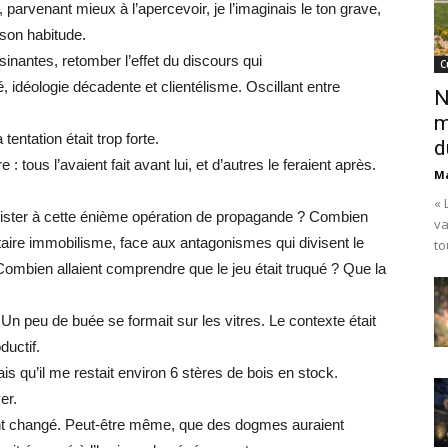
arvenant mieux à l’apercevoir, je l’imaginais le ton grave,
 son habitude.
inantes, retomber l’effet du discours qui
C
, idéologie décadente et clientélisme. Oscillant entre
N
m
entation était trop forte.
d
: tous l’avaient fait avant lui, et d’autres le feraient après.
Ma
« 
ésister à cette énième opération de propagande ? Combien
va
ntaire immobilisme, face aux antagonismes qui divisent le
to
ombien allaient comprendre que le jeu était truqué ? Que la
Un peu de buée se formait sur les vitres. Le contexte était
uctif.
s qu’il me restait environ 6 stères de bois en stock.
er.
aient changé. Peut-être même, que des dogmes auraient