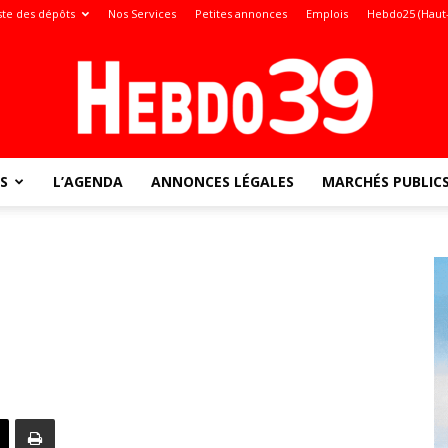
ste des dépôts
Nos Services
Petites annonces
Emplois
Hebdo25 (Haut
S
L’AGENDA
ANNONCES LÉGALES
MARCHÉS PUBLIC
Jura
: