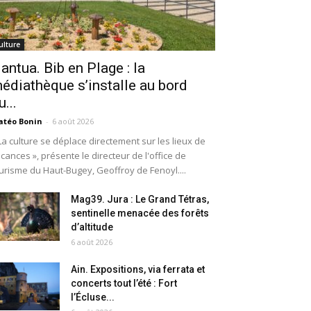
ulture
antua. Bib en Plage : la
édiathèque s’installe au bord
u...
téo Bonin
-
6 août 2026
La culture se déplace directement sur les lieux de
cances », présente le directeur de l'office de
urisme du Haut-Bugey, Geoffroy de Fenoyl....
Mag39. Jura : Le Grand Tétras,
sentinelle menacée des forêts
d’altitude
6 août 2026
Ain. Expositions, via ferrata et
concerts tout l’été : Fort
l’Écluse...