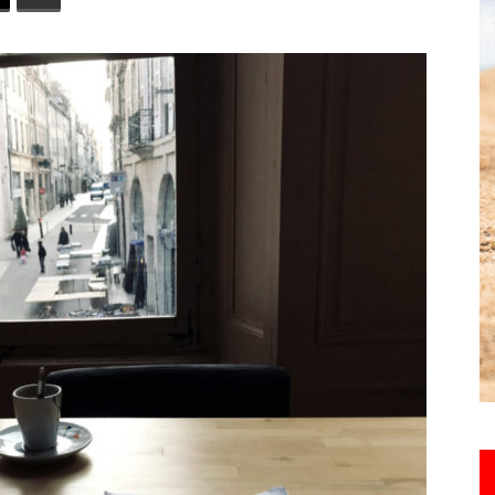
toute
l'info
locale
–