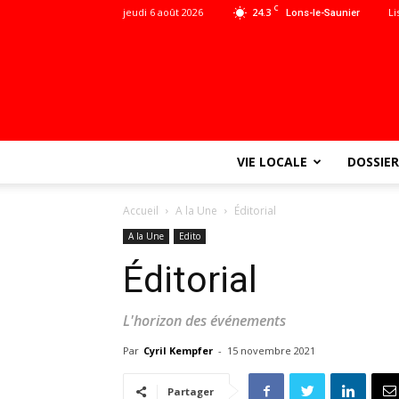
C
jeudi 6 août 2026
24.3
Li
Lons-le-Saunier
VIE LOCALE
DOSSIER
Accueil
A la Une
Éditorial
A la Une
Edito
Éditorial
L'horizon des événements
Par
Cyril Kempfer
-
15 novembre 2021
Partager