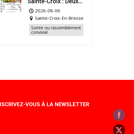
Sainte-Croix : Deux
Rendez-vous
2026-08-06
Dansants pour
Sainte-Croix-En-Bresse
Prolonger l’Été !
Soirée ou rassemblement
convivial