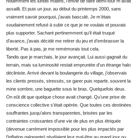
notamment les lundis matins, l’envie de faire demi-tour m’avait
assailli. Et puis un jour, au début du printemps 2000, sans
vraiment savoir pourquoi, j’avais basculé. Je m’étais
soudainement refusé à subir ce que je ne voulais et pouvais
plus supporter. Sachant pertinemment qu’il était truqué
d’avance, j’avais décidé me retirer du jeu et d’embrasser la
liberté. Pas à pas, je me remémorais tout cela.
Tandis que je marchais, le jour avançait. Lui aussi gagnait du
terrain, mais sa luminosité restait empruntée d’un étrange halo
décliniste. Arrivé devant la boulangerie du village, j’observais
les clients pressés, stressés, se garer puis repartir, souvent la
mine sombre, une baguette sous le bras. Quelquefois deux.
On eût dit que quelque chose avait changé. Qu’une prise de
conscience collective s’était opérée. Que toutes ces destinées
souffrantes jusqu’alors transparentes, brisées par les
contraintes croissantes d’une vie de plus en plus étriquée
(devenue carrément impossible pour les plus impactés par
l’inflation galopante) révélaient leur mal-être au grand jour ou