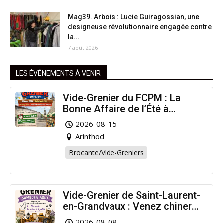
Mag39. Arbois : Lucie Guiragossian, une
designeuse révolutionnaire engagée contre
la...
7 août 2026
LES ÉVÉNEMENTS À VENIR
Vide-Grenier du FCPM : La
Bonne Affaire de l’Été à
Arinthod !
2026-08-15
Arinthod
Brocante/Vide-Greniers
Vide-Grenier de Saint-Laurent-
en-Grandvaux : Venez chiner
pour la bonne cause !
2026-08-08