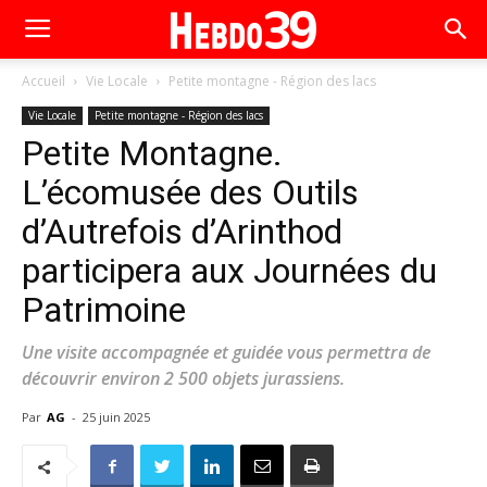
Accueil
Vie Locale
Petite montagne - Région des lacs
Vie Locale
Petite montagne - Région des lacs
Petite Montagne.
L’écomusée des Outils
d’Autrefois d’Arinthod
participera aux Journées du
Patrimoine
Une visite accompagnée et guidée vous permettra de
découvrir environ 2 500 objets jurassiens.
Par
AG
-
25 juin 2025