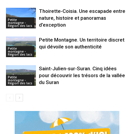
Thoirette-Coisia. Une escapade entre
nature, histoire et panoramas
Petite
montagne -
d’exception
Région des lacs
Petite Montagne. Un territoire discret
qui dévoile son authenticité
Petite
montagne -
Région des lacs
Saint-Julien-sur-Suran. Cinq idées
pour découvrir les trésors de la vallée
Petite
montagne -
du Suran
Région des lacs