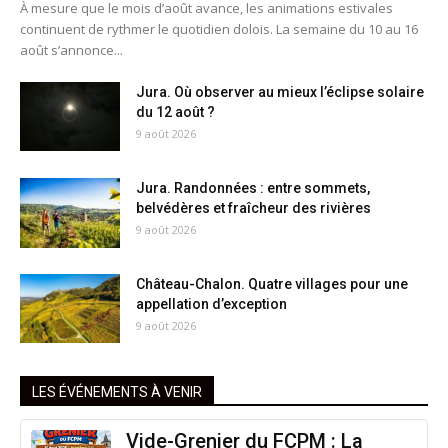
À mesure que le mois d’août avance, les animations estivales
continuent de rythmer le quotidien dolois. La semaine du 10 au 16
août s’annonce...
Jura. Où observer au mieux l’éclipse solaire
du 12 août ?
9 août 2026
Jura. Randonnées : entre sommets,
belvédères et fraîcheur des rivières
9 août 2026
Château-Chalon. Quatre villages pour une
appellation d’exception
9 août 2026
LES ÉVÉNEMENTS À VENIR
Vide-Grenier du FCPM : La