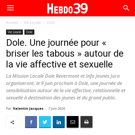
Accueil
Vie Locale
Dole
Vie Locale
Dole
Dole. Une journée pour «
briser les tabous » autour de
la vie affective et sexuelle
La Mission Locale Dole Revermont et Info Jeunes Jura
organiseront, le 9 juin prochain à Dole, une journée de
sensibilisation autour de la vie affective, relationnelle et
sexuelle à destination des jeunes et du grand public.
Par
Valentin Jacques
-
7 juin 2026