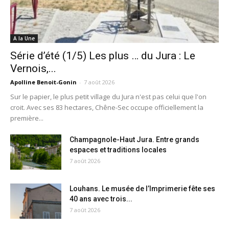
A la Une
Série d’été (1/5) Les plus … du Jura : Le
Vernois,...
Apolline Benoit-Gonin
-
7 août 2026
Sur le papier, le plus petit village du Jura n'est pas celui que l'on
croit. Avec ses 83 hectares, Chêne-Sec occupe officiellement la
première...
Champagnole-Haut Jura. Entre grands
espaces et traditions locales
7 août 2026
Louhans. Le musée de l’Imprimerie fête ses
40 ans avec trois...
7 août 2026