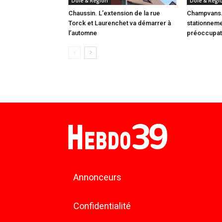
Dole & Région
Dole & Régi
Chaussin. L’extension de la rue
Champvans. 
Torck et Laurenchet va démarrer à
stationnem
l’automne
préoccupat