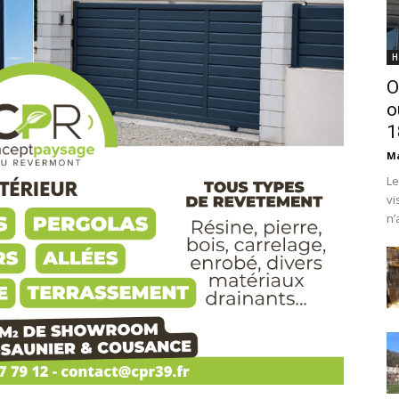
H
O
o
1
Ma
Le
vi
n’