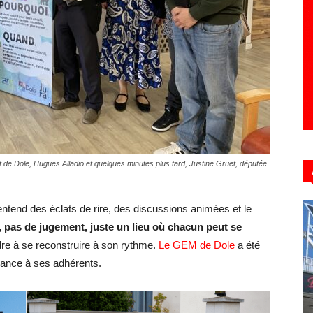
Hebdo39
 de Dole, Hugues Alladio et quelques minutes plus tard, Justine Gruet, députée
tend des éclats de rire, des discussions animées et le
e, pas de jugement, juste un lieu où chacun peut se
dre à se reconstruire à son rythme.
Le GEM de Dole
a été
iance à ses adhérents.