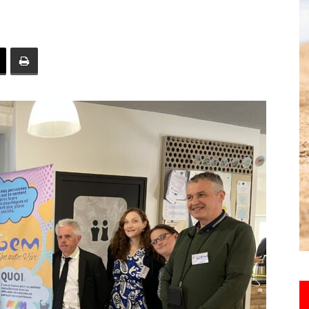
toute
l'info
locale
–