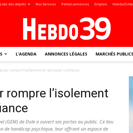
Liste des dépôts
Nos Services
Petites annonces
Emplois
Hebdo25 (Ha
S
L’AGENDA
ANNONCES LÉGALES
MARCHÉS PUBLIC
Jura
 pour rompre l’isolement et retrouver confiance
ur rompre l’isolement
:
fiance
el (GEM) de Dole a ouvert ses portes au public. Ce lieu
on de handicap psychique, leur offrant un espace de