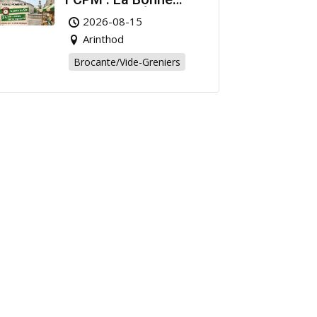
Affaire de l’Été à
2026-08-15
Arinthod !
Arinthod
Brocante/Vide-Greniers