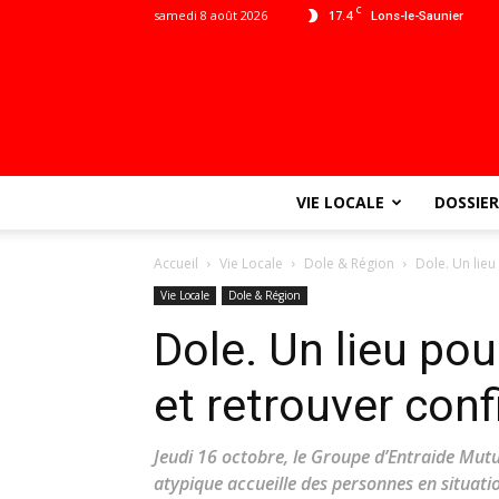
C
samedi 8 août 2026
17.4
Lons-le-Saunier
VIE LOCALE
DOSSIER
Accueil
Vie Locale
Dole & Région
Dole. Un lieu
Vie Locale
Dole & Région
Dole. Un lieu po
et retrouver con
Jeudi 16 octobre, le Groupe d’Entraide Mutu
atypique accueille des personnes en situati