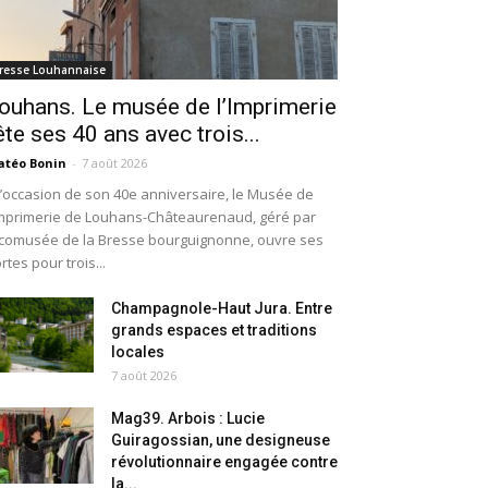
resse Louhannaise
ouhans. Le musée de l’Imprimerie
ête ses 40 ans avec trois...
téo Bonin
-
7 août 2026
l’occasion de son 40e anniversaire, le Musée de
Imprimerie de Louhans-Châteaurenaud, géré par
Écomusée de la Bresse bourguignonne, ouvre ses
rtes pour trois...
Champagnole-Haut Jura. Entre
grands espaces et traditions
locales
7 août 2026
Mag39. Arbois : Lucie
Guiragossian, une designeuse
révolutionnaire engagée contre
la...