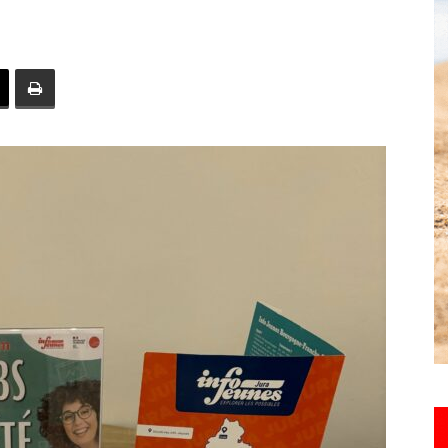
toute
l'info
locale
–