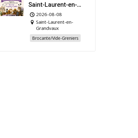
Saint-Laurent-en-
Grandvaux : Venez
2026-08-08
chiner pour la bonne
Saint-Laurent-en-
cause !
Grandvaux
Brocante/Vide-Greniers