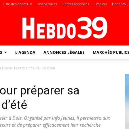
Liste des dépôts
Nos Services
Petites annonces
Emplois
Hebdo25 (
S
L’AGENDA
ANNONCES LÉGALES
MARCHÉS PUBLIC
Jura
réparer sa recherche de job d’été
our préparer sa
:
 d’été
rier à Dole. Organisé par Info Jeunes, il permettra aux
teurs et de préparer efficacement leur recherche