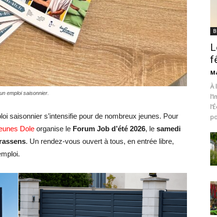
B
L
f
Ma
À 
un emploi saisonnier.
l’
l’
loi saisonnier s’intensifie pour de nombreux jeunes. Pour
po
Jeunes Dole
organise le
Forum Job d’été 2026
, le
samedi
Brassens
. Un rendez-vous ouvert à tous, en entrée libre,
mploi.