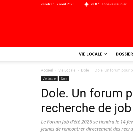
C
vendredi 7 août 2026
28.8
Lons-le-Saunier
VIE LOCALE
DOSSIER
Accueil
Vie Locale
Dole
Dole. Un forum pour p
Vie Locale
Dole
Dole. Un forum p
recherche de job
Le Forum Job d’été 2026 se tiendra le 14 fév
jeunes de rencontrer directement des recru