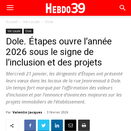
Accueil
Vie Locale
Dole
Vie Locale
Dole
Dole. Étapes ouvre l’année
2026 sous le signe de
l’inclusion et des projets
Mercredi 21 janvier, les dirigeants d’Étapes ont présenté
leurs vœux dans les locaux de la rue Jeanrenaud à Dole.
Un temps fort marqué par l’affirmation des valeurs
d’inclusion et par l’annonce d’avancées majeures sur les
projets immobiliers de l’établissement.
Par
Valentin Jacques
-
3 février 2026