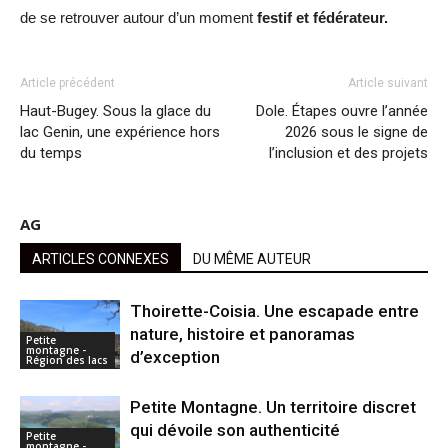
de se retrouver autour d’un moment
festif et fédérateur.
Article précédent
Article suivant
Haut-Bugey. Sous la glace du
Dole. Étapes ouvre l’année
lac Genin, une expérience hors
2026 sous le signe de
du temps
l’inclusion et des projets
AG
ARTICLES CONNEXES
DU MÊME AUTEUR
Thoirette-Coisia. Une escapade entre
nature, histoire et panoramas
Petite
montagne -
d’exception
Région des lacs
Petite Montagne. Un territoire discret
qui dévoile son authenticité
Petite
montagne -