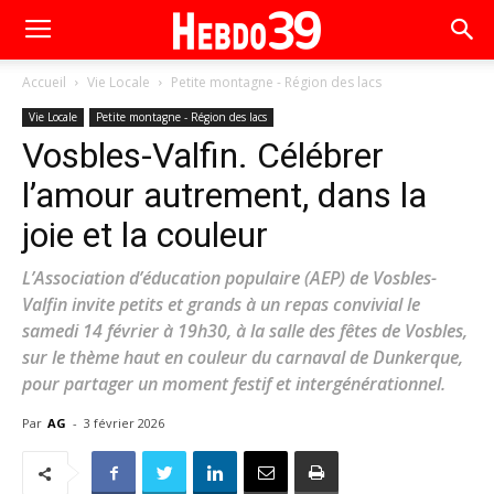
Accueil
Vie Locale
Petite montagne - Région des lacs
Vie Locale
Petite montagne - Région des lacs
Vosbles-Valfin. Célébrer
l’amour autrement, dans la
joie et la couleur
L’Association d’éducation populaire (AEP) de Vosbles-
Valfin invite petits et grands à un repas convivial le
samedi 14 février à 19h30, à la salle des fêtes de Vosbles,
sur le thème haut en couleur du carnaval de Dunkerque,
pour partager un moment festif et intergénérationnel.
Par
AG
-
3 février 2026