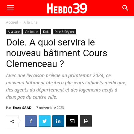
Accueil
A la Une
A la Une
Vie Locale
Dole
Dole & Région
Dole. A quoi servira le
nouveau bâtiment Cours
Clemenceau ?
Avec une livraison prévue au primtemps 2024, ce
nouveau bâtiment abritera plusieurs cabinets médicaux,
des agents du département et des logements neufs à
deux pas du centre ville.
Par
Enzo SAAD
-
7 novembre 2023