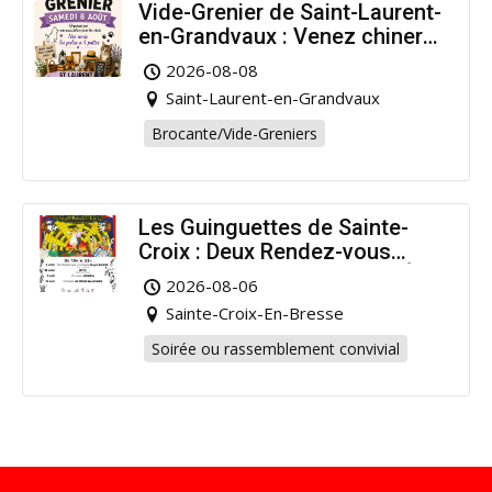
Vide-Grenier de Saint-Laurent-
en-Grandvaux : Venez chiner
pour la bonne cause !
2026-08-08
Saint-Laurent-en-Grandvaux
Brocante/Vide-Greniers
Les Guinguettes de Sainte-
Croix : Deux Rendez-vous
Dansants pour Prolonger l’Été
2026-08-06
!
Sainte-Croix-En-Bresse
Soirée ou rassemblement convivial