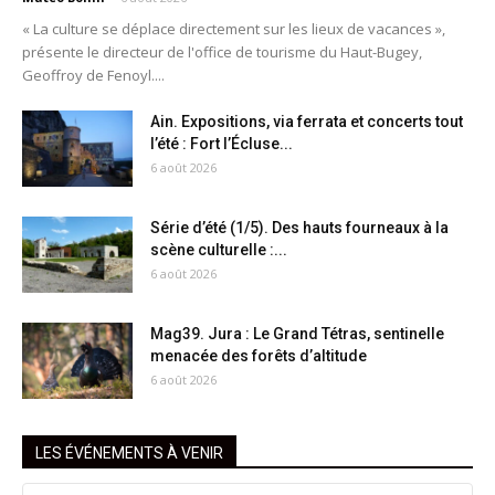
« La culture se déplace directement sur les lieux de vacances »,
présente le directeur de l'office de tourisme du Haut-Bugey,
Geoffroy de Fenoyl....
Ain. Expositions, via ferrata et concerts tout
l’été : Fort l’Écluse...
6 août 2026
Série d’été (1/5). Des hauts fourneaux à la
scène culturelle :...
6 août 2026
Mag39. Jura : Le Grand Tétras, sentinelle
menacée des forêts d’altitude
6 août 2026
LES ÉVÉNEMENTS À VENIR