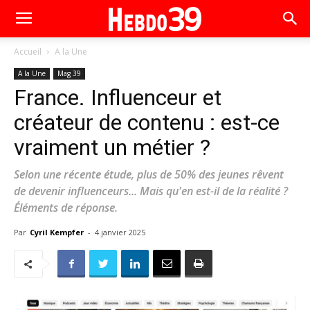
Accueil
A la Une
A la Une
Mag 39
France. Influenceur et
créateur de contenu : est-ce
vraiment un métier ?
Selon une récente étude, plus de 50% des jeunes rêvent
de devenir influenceurs... Mais qu'en est-il de la réalité ?
Éléments de réponse.
Par
Cyril Kempfer
-
4 janvier 2025