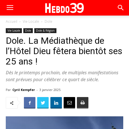
Accueil
Vie Locale
Dole
Vie Locale
Dole
Dole & Région
Dole. La Médiathèque de
l’Hôtel Dieu fêtera bientôt ses
25 ans !
Dès le printemps prochain, de multiples manifestations
sont prévues pour célébrer ce quart de siècle.
Par
Cyril Kempfer
-
3 janvier 2025