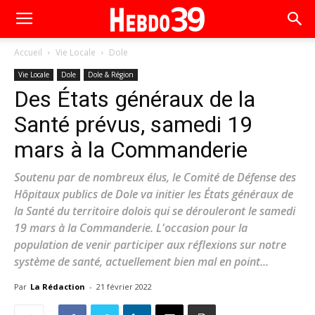
Accueil
Vie Locale
Dole
Vie Locale
Dole
Dole & Région
Des États généraux de la
Santé prévus, samedi 19
mars à la Commanderie
Soutenu par de nombreux élus, le Comité de Défense des
Hôpitaux publics de Dole va initier les États généraux de
la Santé du territoire dolois qui se dérouleront le samedi
19 mars à la Commanderie. L'occasion pour la
population de venir participer aux réflexions sur notre
système de santé, actuellement bien mal en point...
Par
La Rédaction
-
21 février 2022