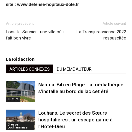
site : www.defense-hopitaux-dole.fr
Article précédent
Article suivant
Lons-le-Saunier : une ville où il
La Transjurassienne 2022
fait bon vivre
ressuscitée
La Rédaction
ARTICLES CONNEXES
DU MÊME AUTEUR
Nantua. Bib en Plage : la médiathèque
s’installe au bord du lac cet été
Culture
Louhans. Le secret des Sœurs
hospitalières : un escape game à
Bresse
l’Hôtel-Dieu
Louhannaise