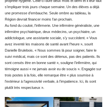
propreté hygiène. Celle-ci dure deux mois et demi et il leur faut
s’impliquer trois jours chaque semaine. Un des élèves a déjà
une promesse d’embauche. Seule ombre au tableau, la
Région devrait financer moins l’an prochain.
Au fond du couloir, l’infirmerie. Une infirmière généraliste, une
infirmière psychiatrique, deux médecins, un psychiatre, un
addictologue, une assistante sociale, s’y succèdent. « Vous
avez inventé les maisons de santé avant l’heure », sourit
Danielle Brulebois. « Nous sommes là pour soigner, faire le
suivi médical, mais ce sont des détenus, pas des patients. Ils
sont censés être en bonne santé », souligne l’infirmière, qui
témoigne aussi « ne jamais avoir eu de soucis ». Engagée sur
trois postes à la fois, elle remarque être « plus soumise à
l’extérieur à l’agressivité verbale, à l’impatience. Ici, ils sont
plutôt très respectueux ».