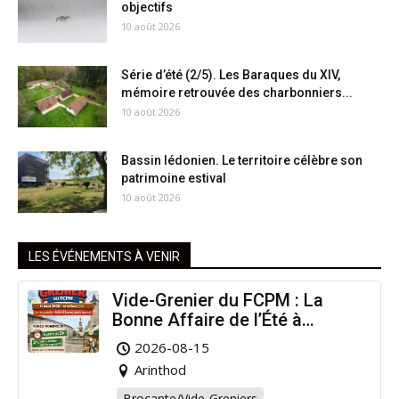
objectifs
10 août 2026
Série d’été (2/5). Les Baraques du XIV,
mémoire retrouvée des charbonniers...
10 août 2026
Bassin lédonien. Le territoire célèbre son
patrimoine estival
10 août 2026
LES ÉVÉNEMENTS À VENIR
Vide-Grenier du FCPM : La
Bonne Affaire de l’Été à
Arinthod !
2026-08-15
Arinthod
Brocante/Vide-Greniers