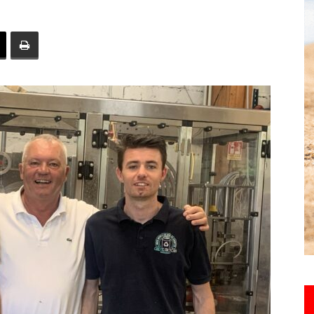
toute
l'info
locale
–