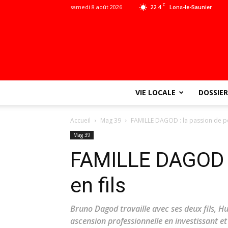
C
samedi 8 août 2026
22.4
Lons-le-Saunier
VIE LOCALE
DOSSIER
Accueil
Mag 39
FAMILLE DAGOD : la passion de pè
Mag 39
FAMILLE DAGOD :
en fils
Bruno Dagod travaille avec ses deux fils, H
ascension professionnelle en investissant et