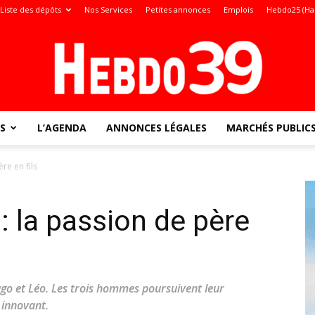
Liste des dépôts
Nos Services
Petites annonces
Emplois
Hebdo25 (Ha
S
L’AGENDA
ANNONCES LÉGALES
MARCHÉS PUBLIC
Jura
re en fils
 la passion de père
:
ugo et Léo. Les trois hommes poursuivent leur
 innovant.