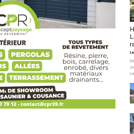
H
H
L
r
La
Dè
co
La