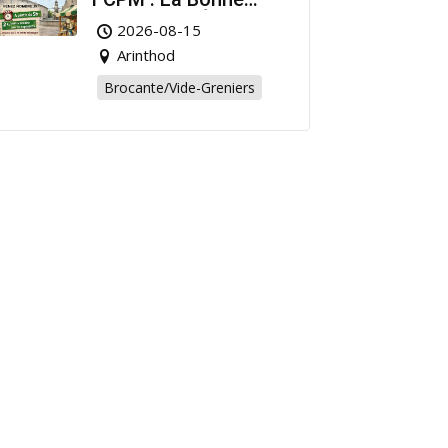
Affaire de l’Été à
2026-08-15
Arinthod !
Arinthod
Brocante/Vide-Greniers