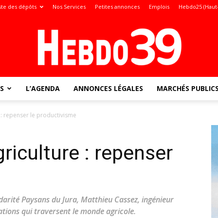
ste des dépôts
Nos Services
Petites annonces
Emplois
Hebdo25 (Haut
S
L’AGENDA
ANNONCES LÉGALES
MARCHÉS PUBLIC
Jura
re : repenser le productivisme
griculture : repenser
:
idarité Paysans du Jura, Matthieu Cassez, ingénieur
tions qui traversent le monde agricole.