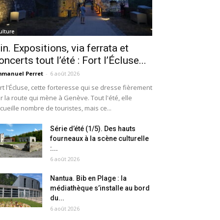
ulture
in. Expositions, via ferrata et
oncerts tout l’été : Fort l’Écluse...
manuel Perret
-
6 août 2026
rt l'Écluse, cette forteresse qui se dresse fièrement
r la route qui mène à Genève. Tout l'été, elle
cueille nombre de touristes, mais ce...
Série d’été (1/5). Des hauts
fourneaux à la scène culturelle
:...
6 août 2026
Nantua. Bib en Plage : la
médiathèque s’installe au bord
du...
6 août 2026