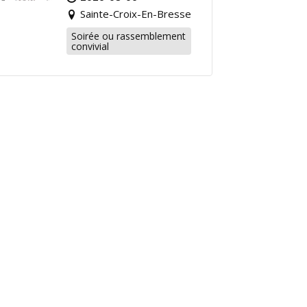
Dansants pour
Sainte-Croix-En-Bresse
Prolonger l’Été !
Soirée ou rassemblement
convivial