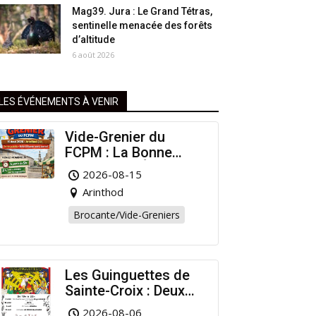
Mag39. Jura : Le Grand Tétras,
sentinelle menacée des forêts
d’altitude
6 août 2026
LES ÉVÉNEMENTS À VENIR
Vide-Grenier du
FCPM : La Bonne
Affaire de l’Été à
2026-08-15
Arinthod !
Arinthod
Brocante/Vide-Greniers
Les Guinguettes de
Sainte-Croix : Deux
Rendez-vous
2026-08-06