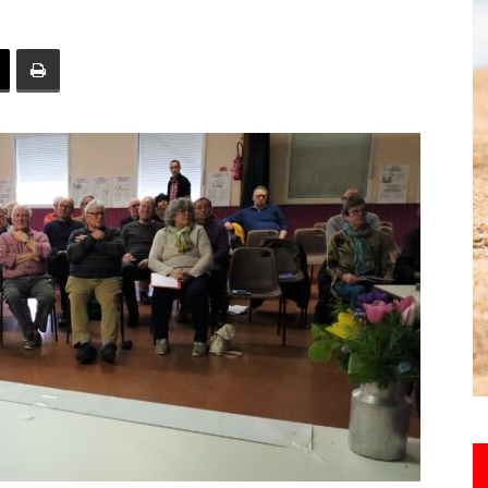
toute
l'info
locale
–