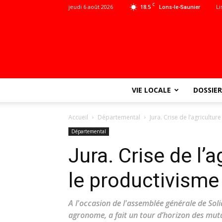
C
jeudi 6 août 2026
18.5
Li
Lons-le-Saunier
VIE LOCALE
DOSSIER
Accueil
Départemental
Jura. Crise de l’agricultu
Départemental
Jura. Crise de l’a
le productivisme
A l'occasion de l'assemblée générale de Sol
agronome, a fait un tour d’horizon des muta