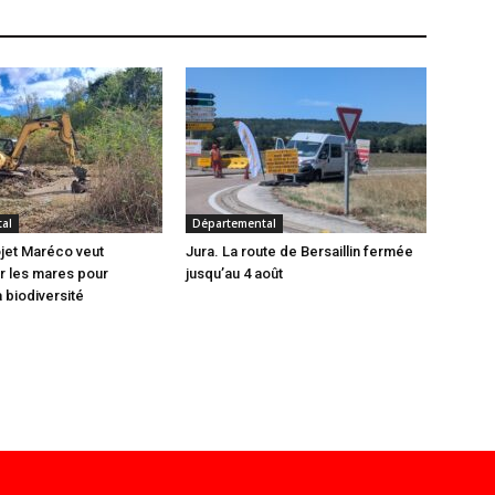
al
Départemental
ojet Maréco veut
Jura. La route de Bersaillin fermée
r les mares pour
jusqu’au 4 août
 biodiversité