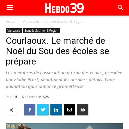
Accueil
Vie Locale
Lons le Saunier & Région
Vie Locale
Lons le Saunier & Région
Courlaoux. Le marché de
Noël du Sou des écoles se
prépare
Les membres de l'association du Sou des écoles, présidée
par Elodie Prost, peaufinent les derniers détails d'une
animation qui s'annonce prometteuse.
Par
P.B
-
6 décembre 2025