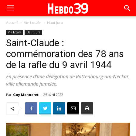
Accueil
Vie Locale
Haut Jura
Vie Locale
Haut Jura
Saint-Claude :
commémoration des 78 ans
de la rafle du 9 avril 1944
En présence d’une délégation de Rottenbourg-am-Neckar,
ville allemande jumelée.
Par
Guy Monneret
-
25 avril 2022