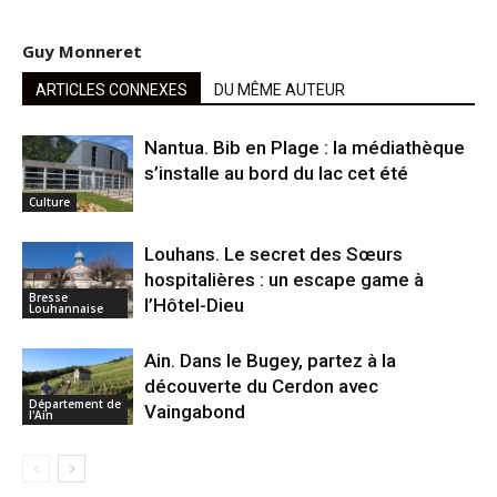
Guy Monneret
ARTICLES CONNEXES
DU MÊME AUTEUR
Nantua. Bib en Plage : la médiathèque
s’installe au bord du lac cet été
Culture
Louhans. Le secret des Sœurs
hospitalières : un escape game à
Bresse
l’Hôtel-Dieu
Louhannaise
Ain. Dans le Bugey, partez à la
découverte du Cerdon avec
Département de
Vaingabond
l'Ain