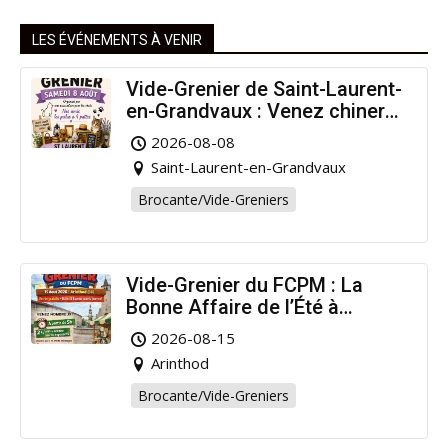
LES ÉVÉNEMENTS À VENIR
Vide-Grenier de Saint-Laurent-
en-Grandvaux : Venez chiner
pour la bonne cause !
2026-08-08
Saint-Laurent-en-Grandvaux
Brocante/Vide-Greniers
Vide-Grenier du FCPM : La
Bonne Affaire de l’Été à
Arinthod !
2026-08-15
Arinthod
Brocante/Vide-Greniers