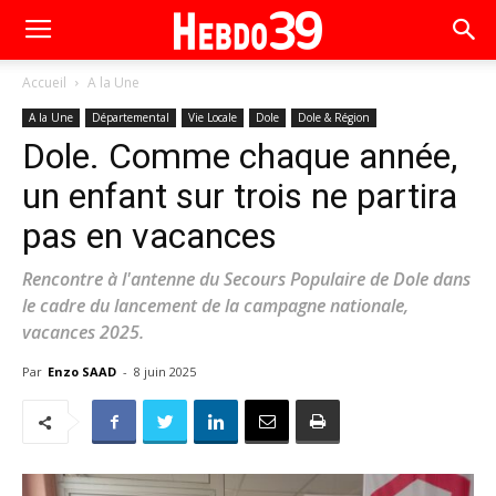
Accueil
A la Une
A la Une
Départemental
Vie Locale
Dole
Dole & Région
Dole. Comme chaque année,
un enfant sur trois ne partira
pas en vacances
Rencontre à l'antenne du Secours Populaire de Dole dans
le cadre du lancement de la campagne nationale,
vacances 2025.
Par
Enzo SAAD
-
8 juin 2025