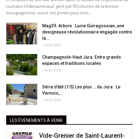
Louhans-Châteaurenaud, géré par l’Écomusée de la Bresse
bourguignonne, ouvre ses portes pour trois...
Mag39. Arbois : Lucie Guiragossian, une
designeuse révolutionnaire engagée contre
la...
7 août 2026
Champagnole-Haut Jura. Entre grands
espaces et traditions locales
7 août 2026
Série d’été (1/5) Les plus … du Jura : Le
Vernois,...
7 août 2026
LES ÉVÉNEMENTS À VENIR
Vide-Grenier de Saint-Laurent-