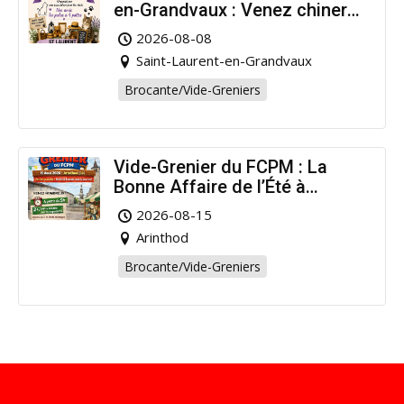
en-Grandvaux : Venez chiner
pour la bonne cause !
2026-08-08
Saint-Laurent-en-Grandvaux
Brocante/Vide-Greniers
Vide-Grenier du FCPM : La
Bonne Affaire de l’Été à
Arinthod !
2026-08-15
Arinthod
Brocante/Vide-Greniers