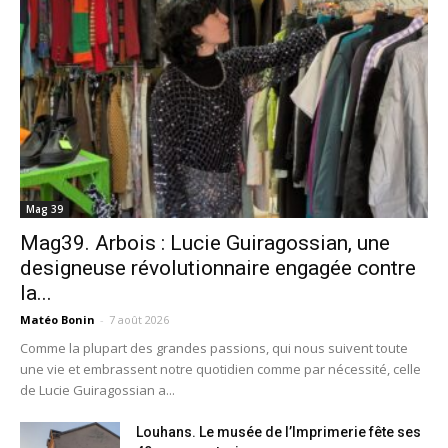
Mag 39
Mag39. Arbois : Lucie Guiragossian, une
designeuse révolutionnaire engagée contre
la...
Matéo Bonin
-
7 août 2026
Comme la plupart des grandes passions, qui nous suivent toute
une vie et embrassent notre quotidien comme par nécessité, celle
de Lucie Guiragossian a...
Louhans. Le musée de l’Imprimerie fête ses