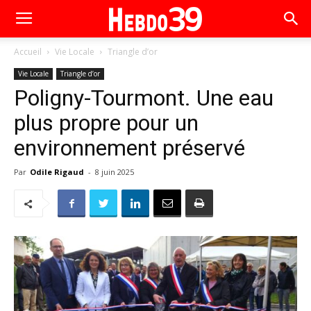
Accueil
Vie Locale
Triangle d’or
Vie Locale
Triangle d’or
Poligny-Tourmont. Une eau
plus propre pour un
environnement préservé
Par
Odile Rigaud
-
8 juin 2025