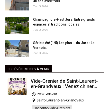
40 ans avec trois...
7 août 2026
Champagnole-Haut Jura. Entre grands
espaces et traditions locales
7 août 2026
Série d’été (1/5) Les plus … du Jura : Le
Vernois,...
7 août 2026
LES ÉVÉNEMENTS À VENIR
Vide-Grenier de Saint-Laurent-
en-Grandvaux : Venez chiner
pour la bonne cause !
2026-08-08
Saint-Laurent-en-Grandvaux
Brocante/Vide-Greniers