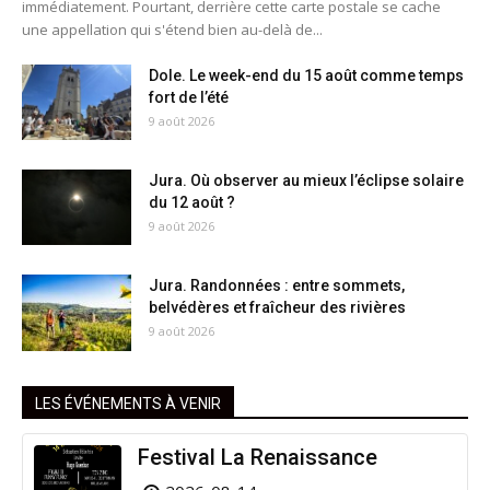
immédiatement. Pourtant, derrière cette carte postale se cache
une appellation qui s'étend bien au-delà de...
Dole. Le week-end du 15 août comme temps
fort de l’été
9 août 2026
Jura. Où observer au mieux l’éclipse solaire
du 12 août ?
9 août 2026
Jura. Randonnées : entre sommets,
belvédères et fraîcheur des rivières
9 août 2026
LES ÉVÉNEMENTS À VENIR
Festival La Renaissance