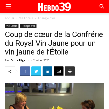
Accueil
Vie Locale
Triangle d’or
Vie Locale
Triangle d’or
Coup de cœur de la Confrérie
du Royal Vin Jaune pour un
vin jaune de l’Étoile
Par
Odile Rigaud
-
2 juillet 2023