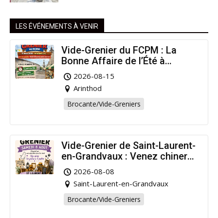
LES ÉVÉNEMENTS À VENIR
Vide-Grenier du FCPM : La
Bonne Affaire de l’Été à
Arinthod !
2026-08-15
Arinthod
Brocante/Vide-Greniers
Vide-Grenier de Saint-Laurent-
en-Grandvaux : Venez chiner
pour la bonne cause !
2026-08-08
Saint-Laurent-en-Grandvaux
Brocante/Vide-Greniers