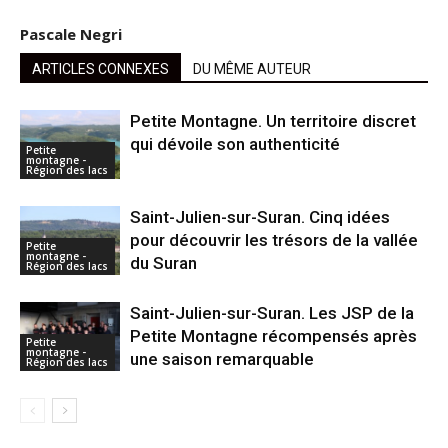
Pascale Negri
ARTICLES CONNEXES
DU MÊME AUTEUR
Petite Montagne. Un territoire discret
qui dévoile son authenticité
Petite
montagne -
Région des lacs
Saint-Julien-sur-Suran. Cinq idées
pour découvrir les trésors de la vallée
Petite
montagne -
du Suran
Région des lacs
Saint-Julien-sur-Suran. Les JSP de la
Petite Montagne récompensés après
Petite
montagne -
une saison remarquable
Région des lacs