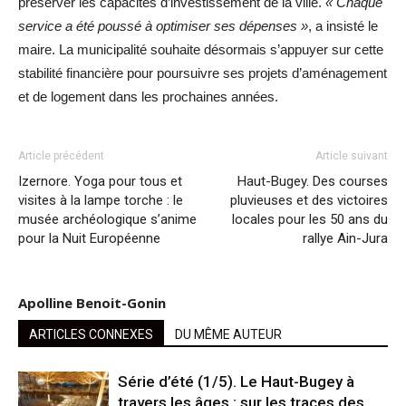
préserver les capacités d’investissement de la ville.
« Chaque
service a été poussé à optimiser ses dépenses »
, a insisté le
maire. La municipalité souhaite désormais s’appuyer sur cette
stabilité financière pour poursuivre ses projets d’aménagement
et de logement dans les prochaines années.
Article précédent
Article suivant
Izernore. Yoga pour tous et
Haut-Bugey. Des courses
visites à la lampe torche : le
pluvieuses et des victoires
musée archéologique s’anime
locales pour les 50 ans du
pour la Nuit Européenne
rallye Ain-Jura
Apolline Benoit-Gonin
ARTICLES CONNEXES
DU MÊME AUTEUR
Série d’été (1/5). Le Haut-Bugey à
travers les âges : sur les traces des