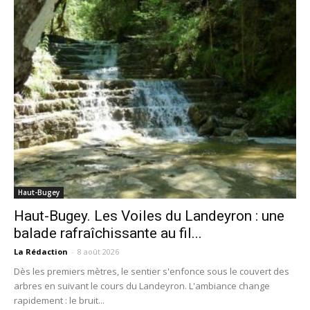
Haut-Bugey
Haut-Bugey. Les Voiles du Landeyron : une
balade rafraîchissante au fil...
La Rédaction
-
8 août 2026
Dès les premiers mètres, le sentier s'enfonce sous le couvert des
arbres en suivant le cours du Landeyron. L'ambiance change
rapidement : le bruit...