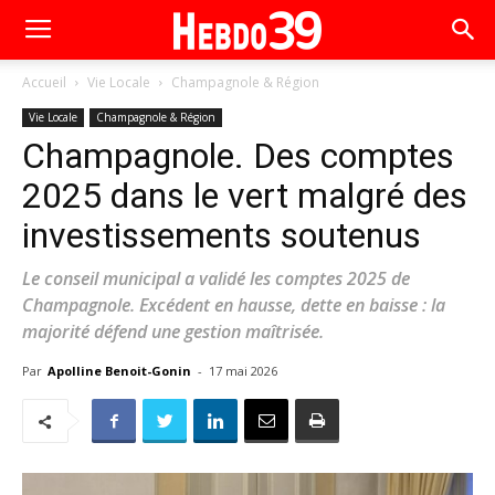
Accueil
Vie Locale
Champagnole & Région
Vie Locale
Champagnole & Région
Champagnole. Des comptes
2025 dans le vert malgré des
investissements soutenus
Le conseil municipal a validé les comptes 2025 de
Champagnole. Excédent en hausse, dette en baisse : la
majorité défend une gestion maîtrisée.
Par
Apolline Benoit-Gonin
-
17 mai 2026