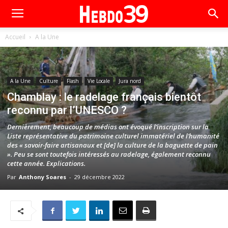
Accueil
A la Une
A la Une
Culture
Flash
Vie Locale
Jura nord
Chamblay : le radelage français bientôt
reconnu par l’UNESCO ?
Dernièrement, beaucoup de médias ont évoqué l’inscription sur la
Liste représentative du patrimoine culturel immatériel de l’humanité
des « savoir-faire artisanaux et [de] la culture de la baguette de pain
». Peu se sont toutefois intéressés au radelage, également reconnu
cette année. Explications.
Par
Anthony Soares
-
29 décembre 2022