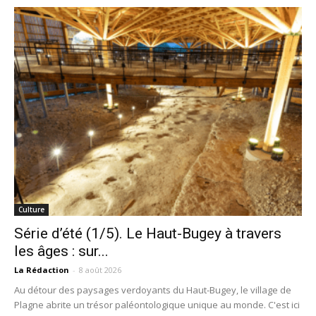
Culture
Série d’été (1/5). Le Haut-Bugey à travers
les âges : sur...
La Rédaction
-
8 août 2026
Au détour des paysages verdoyants du Haut-Bugey, le village de
Plagne abrite un trésor paléontologique unique au monde. C'est ici