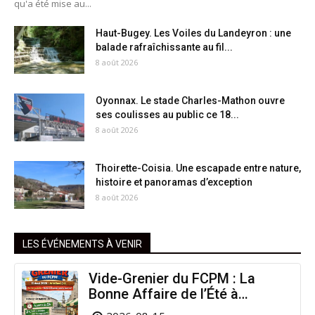
qu'a été mise au...
Haut-Bugey. Les Voiles du Landeyron : une
balade rafraîchissante au fil...
8 août 2026
Oyonnax. Le stade Charles-Mathon ouvre
ses coulisses au public ce 18...
8 août 2026
Thoirette-Coisia. Une escapade entre nature,
histoire et panoramas d’exception
8 août 2026
LES ÉVÉNEMENTS À VENIR
Vide-Grenier du FCPM : La
Bonne Affaire de l’Été à
Arinthod !