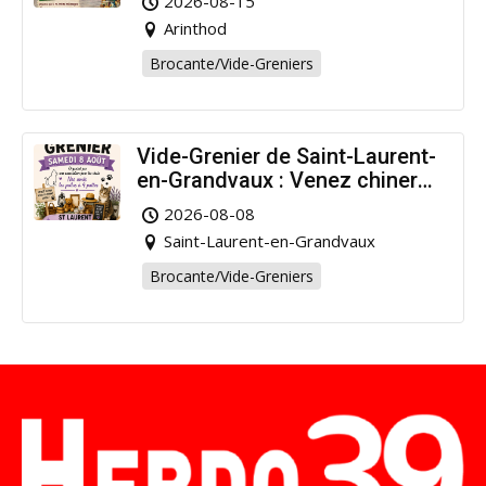
2026-08-15
Arinthod
Brocante/Vide-Greniers
Vide-Grenier de Saint-Laurent-
en-Grandvaux : Venez chiner
pour la bonne cause !
2026-08-08
Saint-Laurent-en-Grandvaux
Brocante/Vide-Greniers